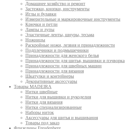
Домашнее хозяйство и ремонт
Застежки, кнопки, инструменты
Иглы и булавки
Измерительные и маркировочные инструменты
Крючки и петли
Лампы и лупы
Эластичные ленты, шнуры, тесьма
Ножницы
Раскройные ножи, лезвия и принадлежнисти
Подплечники и подмышечники
Принадлежности для женского белья
Принадлежности для шитья, вышивки и пэчворка
Принадлежности для швейных машин
Принадлежности для вязания
Шкатулки и контейнеры
Декоративные аксессуары
Товары MADEIRA
Нитки швейные
Нитки для вышивки и рукоделия
Нитки для вязания
Нитки специализированные
Наборы ниток
Аксессуары для шитья и вышивания
Товары под заказ
Флизелины Freudenberg