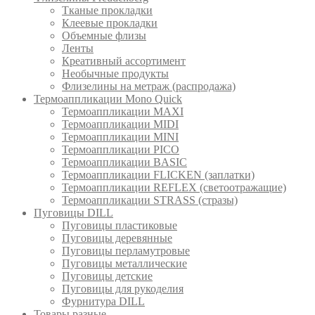
Тканые прокладки
Клеевые прокладки
Объемные флизы
Ленты
Креативный ассортимент
Необычные продукты
Флизелины на метраж (распродажа)
Термоаппликации Mono Quick
Термоаппликации MAXI
Термоаппликации MIDI
Термоаппликации MINI
Термоаппликации PICO
Термоаппликации BASIC
Термоаппликации FLICKEN (заплатки)
Термоаппликации REFLEX (светоотражащие)
Термоаппликации STRASS (стразы)
Пуговицы DILL
Пуговицы пластиковые
Пуговицы деревянные
Пуговицы перламутровые
Пуговицы металлические
Пуговицы детские
Пуговицы для рукоделия
Фурнитура DILL
Товары разные