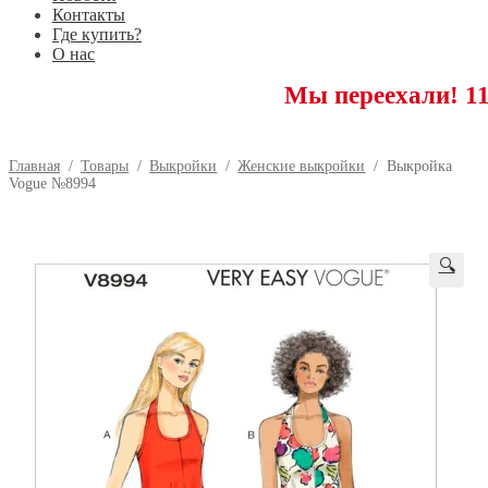
Контакты
Где купить?
О нас
Мы переехали! 117593 
Главная
/
Товары
/
Выкройки
/
Женские выкройки
/
Выкройка
Vogue №8994
🔍