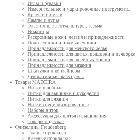
Иглы и булавки
Измерительные и маркировочные инструменты
Крючки и петли
Лампы и лупы
Эластичные ленты, шнуры, тесьма
Ножницы
Раскройные ножи, лезвия и принадлежнисти
Подплечники и подмышечники
Принадлежности для женского белья
Принадлежности для шитья, вышивки и пэчворка
Принадлежности для швейных машин
Принадлежности для вязания
Шкатулки и контейнеры
Декоративные аксессуары
Товары MADEIRA
Нитки швейные
Нитки для вышивки и рукоделия
Нитки для вязания
Нитки специализированные
Наборы ниток
Аксессуары для шитья и вышивания
Товары под заказ
Флизелины Freudenberg
Тканые прокладки
Клеевые прокладки