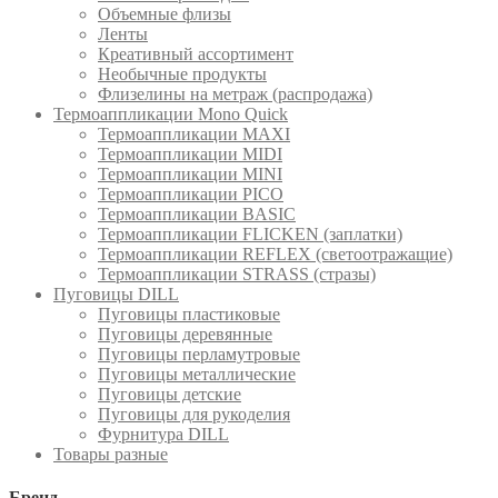
Объемные флизы
Ленты
Креативный ассортимент
Необычные продукты
Флизелины на метраж (распродажа)
Термоаппликации Mono Quick
Термоаппликации MAXI
Термоаппликации MIDI
Термоаппликации MINI
Термоаппликации PICO
Термоаппликации BASIC
Термоаппликации FLICKEN (заплатки)
Термоаппликации REFLEX (светоотражащие)
Термоаппликации STRASS (стразы)
Пуговицы DILL
Пуговицы пластиковые
Пуговицы деревянные
Пуговицы перламутровые
Пуговицы металлические
Пуговицы детские
Пуговицы для рукоделия
Фурнитура DILL
Товары разные
Бренд