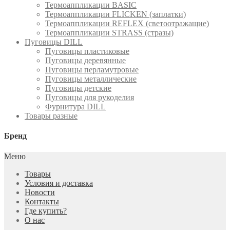
Термоаппликации BASIC
Термоаппликации FLICKEN (заплатки)
Термоаппликации REFLEX (светоотражащие)
Термоаппликации STRASS (стразы)
Пуговицы DILL
Пуговицы пластиковые
Пуговицы деревянные
Пуговицы перламутровые
Пуговицы металлические
Пуговицы детские
Пуговицы для рукоделия
Фурнитура DILL
Товары разные
Бренд
Меню
Товары
Условия и доставка
Новости
Контакты
Где купить?
О нас