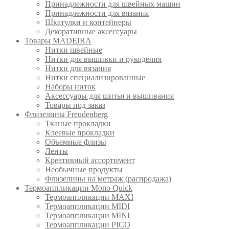
Принадлежности для швейных машин
Принадлежности для вязания
Шкатулки и контейнеры
Декоративные аксессуары
Товары MADEIRA
Нитки швейные
Нитки для вышивки и рукоделия
Нитки для вязания
Нитки специализированные
Наборы ниток
Аксессуары для шитья и вышивания
Товары под заказ
Флизелины Freudenberg
Тканые прокладки
Клеевые прокладки
Объемные флизы
Ленты
Креативный ассортимент
Необычные продукты
Флизелины на метраж (распродажа)
Термоаппликации Mono Quick
Термоаппликации MAXI
Термоаппликации MIDI
Термоаппликации MINI
Термоаппликации PICO