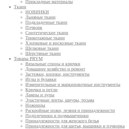
Прикладные материалы
Ткани
НОВИНКИ
Льняные ткани
Подкладочные ткани
Пэчворк
Синтетические ткани
Трикотажные ткани
Хлопковые и вискозные ткани
Шелковые ткани
Шерстяные ткани
Товары PRYM
Вязальные спицы и крючки
Домашнее хозяйство и ремонт
Застежки, кнопки, инструменты
Иглы и булавки
Измерительные и маркировочные инструменты
Крючки и петли
Лампы и лупы
Эластичные ленты, шнуры, тесьма
Ножницы
Раскройные ножи, лезвия и принадлежнисти
Подплечники и подмышечники
Принадлежности для женского белья
Принадлежности для шитья, вышивки и пэчворка