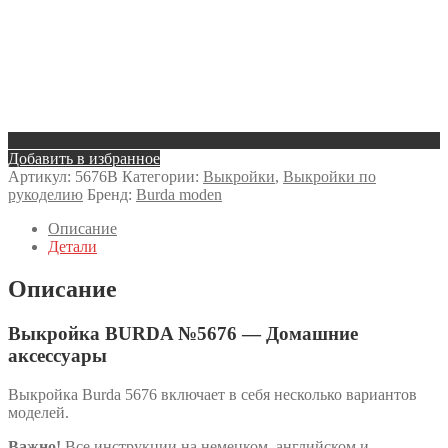
Добавить в избранное
Артикул:
5676B
Категории:
Выкройки
,
Выкройки по
рукоделию
Бренд:
Burda moden
Описание
Детали
Описание
Выкройка BURDA №5676 — Домашние
аксессуары
Выкройка Burda 5676 включает в себя несколько вариантов
моделей.
Важно!
Все инструкции на немецком, английском и