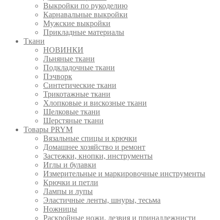
Выкройки по рукоделию
Карнавальные выкройки
Мужские выкройки
Прикладные материалы
Ткани
НОВИНКИ
Льняные ткани
Подкладочные ткани
Пэчворк
Синтетические ткани
Трикотажные ткани
Хлопковые и вискозные ткани
Шелковые ткани
Шерстяные ткани
Товары PRYM
Вязальные спицы и крючки
Домашнее хозяйство и ремонт
Застежки, кнопки, инструменты
Иглы и булавки
Измерительные и маркировочные инструменты
Крючки и петли
Лампы и лупы
Эластичные ленты, шнуры, тесьма
Ножницы
Раскройные ножи, лезвия и принадлежнисти