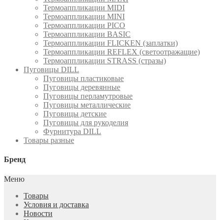
Термоаппликации MIDI
Термоаппликации MINI
Термоаппликации PICO
Термоаппликации BASIC
Термоаппликации FLICKEN (заплатки)
Термоаппликации REFLEX (светоотражащие)
Термоаппликации STRASS (стразы)
Пуговицы DILL
Пуговицы пластиковые
Пуговицы деревянные
Пуговицы перламутровые
Пуговицы металлические
Пуговицы детские
Пуговицы для рукоделия
Фурнитура DILL
Товары разные
Бренд
Меню
Товары
Условия и доставка
Новости