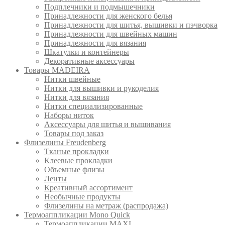
Подплечники и подмышечники
Принадлежности для женского белья
Принадлежности для шитья, вышивки и пэчворка
Принадлежности для швейных машин
Принадлежности для вязания
Шкатулки и контейнеры
Декоративные аксессуары
Товары MADEIRA
Нитки швейные
Нитки для вышивки и рукоделия
Нитки для вязания
Нитки специализированные
Наборы ниток
Аксессуары для шитья и вышивания
Товары под заказ
Флизелины Freudenberg
Тканые прокладки
Клеевые прокладки
Объемные флизы
Ленты
Креативный ассортимент
Необычные продукты
Флизелины на метраж (распродажа)
Термоаппликации Mono Quick
Термоаппликации MAXI