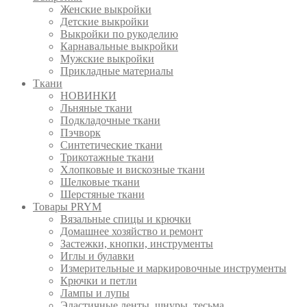
Женские выкройки
Детские выкройки
Выкройки по рукоделию
Карнавальные выкройки
Мужские выкройки
Прикладные материалы
Ткани
НОВИНКИ
Льняные ткани
Подкладочные ткани
Пэчворк
Синтетические ткани
Трикотажные ткани
Хлопковые и вискозные ткани
Шелковые ткани
Шерстяные ткани
Товары PRYM
Вязальные спицы и крючки
Домашнее хозяйство и ремонт
Застежки, кнопки, инструменты
Иглы и булавки
Измерительные и маркировочные инструменты
Крючки и петли
Лампы и лупы
Эластичные ленты, шнуры, тесьма