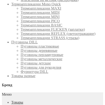
Термоаппликации Mono Quick
Термоаппликации MAXI
Термоаппликации MIDI
Термоаппликации MINI
Термоаппликации PICO
Термоаппликации BASIC
Термоаппликации FLICKEN (заплатки)
Термоаппликации REFLEX (светоотражащие)
Термоаппликации STRASS (стразы)
Пуговицы DILL
Пуговицы пластиковые
Пуговицы деревянные
Пуговицы перламутровые
Пуговицы металлические
Пуговицы детские
Пуговицы для рукоделия
Фурнитура DILL
Товары разные
Бренд
Меню
Товары