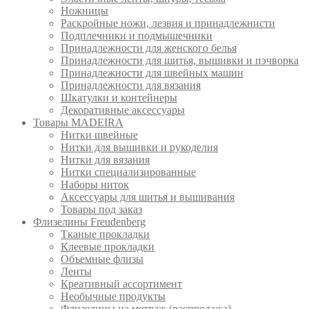
Ножницы
Раскройные ножи, лезвия и принадлежнисти
Подплечники и подмышечники
Принадлежности для женского белья
Принадлежности для шитья, вышивки и пэчворка
Принадлежности для швейных машин
Принадлежности для вязания
Шкатулки и контейнеры
Декоративные аксессуары
Товары MADEIRA
Нитки швейные
Нитки для вышивки и рукоделия
Нитки для вязания
Нитки специализированные
Наборы ниток
Аксессуары для шитья и вышивания
Товары под заказ
Флизелины Freudenberg
Тканые прокладки
Клеевые прокладки
Объемные флизы
Ленты
Креативный ассортимент
Необычные продукты
Флизелины на метраж (распродажа)