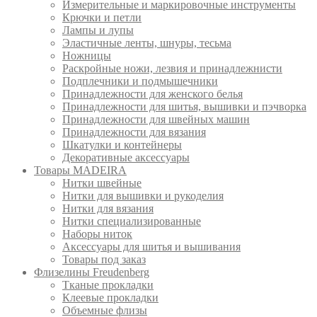
Измерительные и маркировочные инструменты
Крючки и петли
Лампы и лупы
Эластичные ленты, шнуры, тесьма
Ножницы
Раскройные ножи, лезвия и принадлежнисти
Подплечники и подмышечники
Принадлежности для женского белья
Принадлежности для шитья, вышивки и пэчворка
Принадлежности для швейных машин
Принадлежности для вязания
Шкатулки и контейнеры
Декоративные аксессуары
Товары MADEIRA
Нитки швейные
Нитки для вышивки и рукоделия
Нитки для вязания
Нитки специализированные
Наборы ниток
Аксессуары для шитья и вышивания
Товары под заказ
Флизелины Freudenberg
Тканые прокладки
Клеевые прокладки
Объемные флизы