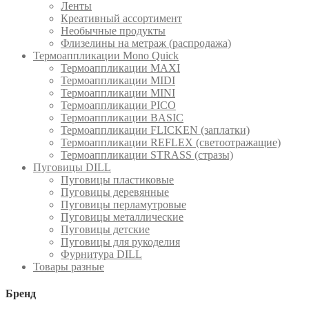
Ленты
Креативный ассортимент
Необычные продукты
Флизелины на метраж (распродажа)
Термоаппликации Mono Quick
Термоаппликации MAXI
Термоаппликации MIDI
Термоаппликации MINI
Термоаппликации PICO
Термоаппликации BASIC
Термоаппликации FLICKEN (заплатки)
Термоаппликации REFLEX (светоотражащие)
Термоаппликации STRASS (стразы)
Пуговицы DILL
Пуговицы пластиковые
Пуговицы деревянные
Пуговицы перламутровые
Пуговицы металлические
Пуговицы детские
Пуговицы для рукоделия
Фурнитура DILL
Товары разные
Бренд