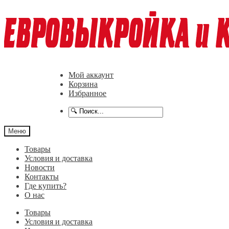
Перейти
Перейти
к
к
навигации
содержимому
Мой аккаунт
Корзина
Избранное
Меню
Товары
Условия и доставка
Новости
Контакты
Где купить?
О нас
Товары
Условия и доставка