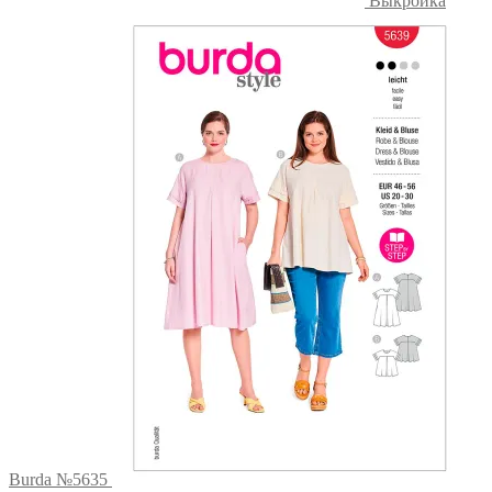
Выкройка
Burda №5635