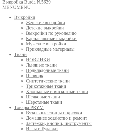
Выкройка Burda №5639
MENU
MENU
Выкройки
Женские выкройки
Детские выкройки
Выкройки по рукоделию
Карнавальные выкройки
Мужские выкройки
Прикладные материалы
Ткани
НОВИНКИ
Льняные ткани
Подкладочные ткани
Пэчворк
Синтетические ткани
Трикотажные ткани
Хлопковые и вискозные ткани
Шелковые ткани
Шерстяные ткани
Товары PRYM
Вязальные спицы и крючки
Домашнее хозяйство и ремонт
Застежки, кнопки, инструменты
Иглы и булавки