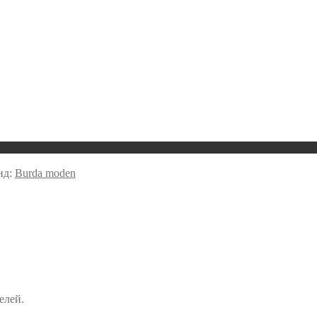
нд:
Burda moden
елей.