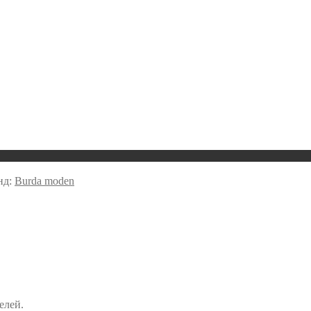
нд:
Burda moden
елей.