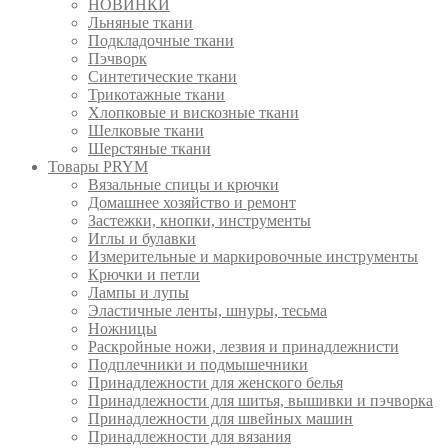
НОВИНКИ
Льняные ткани
Подкладочные ткани
Пэчворк
Синтетические ткани
Трикотажные ткани
Хлопковые и вискозные ткани
Шелковые ткани
Шерстяные ткани
Товары PRYM
Вязальные спицы и крючки
Домашнее хозяйство и ремонт
Застежки, кнопки, инструменты
Иглы и булавки
Измерительные и маркировочные инструменты
Крючки и петли
Лампы и лупы
Эластичные ленты, шнуры, тесьма
Ножницы
Раскройные ножи, лезвия и принадлежнисти
Подплечники и подмышечники
Принадлежности для женского белья
Принадлежности для шитья, вышивки и пэчворка
Принадлежности для швейных машин
Принадлежности для вязания