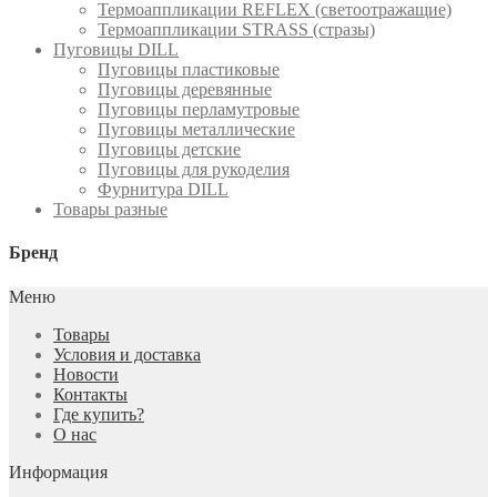
Термоаппликации REFLEX (светоотражащие)
Термоаппликации STRASS (стразы)
Пуговицы DILL
Пуговицы пластиковые
Пуговицы деревянные
Пуговицы перламутровые
Пуговицы металлические
Пуговицы детские
Пуговицы для рукоделия
Фурнитура DILL
Товары разные
Бренд
Меню
Товары
Условия и доставка
Новости
Контакты
Где купить?
О нас
Информация