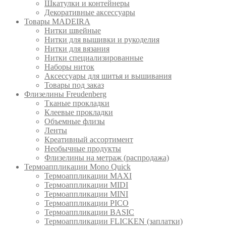
Шкатулки и контейнеры
Декоративные аксессуары
Товары MADEIRA
Нитки швейные
Нитки для вышивки и рукоделия
Нитки для вязания
Нитки специализированные
Наборы ниток
Аксессуары для шитья и вышивания
Товары под заказ
Флизелины Freudenberg
Тканые прокладки
Клеевые прокладки
Объемные флизы
Ленты
Креативный ассортимент
Необычные продукты
Флизелины на метраж (распродажа)
Термоаппликации Mono Quick
Термоаппликации MAXI
Термоаппликации MIDI
Термоаппликации MINI
Термоаппликации PICO
Термоаппликации BASIC
Термоаппликации FLICKEN (заплатки)