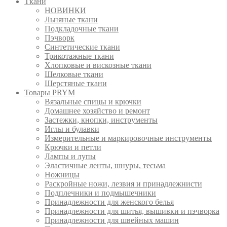
Ткани
НОВИНКИ
Льняные ткани
Подкладочные ткани
Пэчворк
Синтетические ткани
Трикотажные ткани
Хлопковые и вискозные ткани
Шелковые ткани
Шерстяные ткани
Товары PRYM
Вязальные спицы и крючки
Домашнее хозяйство и ремонт
Застежки, кнопки, инструменты
Иглы и булавки
Измерительные и маркировочные инструменты
Крючки и петли
Лампы и лупы
Эластичные ленты, шнуры, тесьма
Ножницы
Раскройные ножи, лезвия и принадлежнисти
Подплечники и подмышечники
Принадлежности для женского белья
Принадлежности для шитья, вышивки и пэчворка
Принадлежности для швейных машин