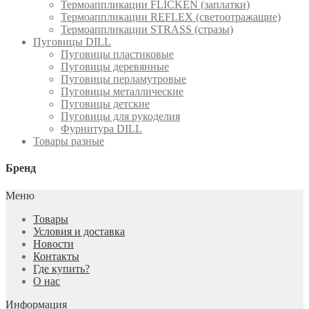
Термоаппликации FLICKEN (заплатки)
Термоаппликации REFLEX (светоотражащие)
Термоаппликации STRASS (стразы)
Пуговицы DILL
Пуговицы пластиковые
Пуговицы деревянные
Пуговицы перламутровые
Пуговицы металлические
Пуговицы детские
Пуговицы для рукоделия
Фурнитура DILL
Товары разные
Бренд
Меню
Товары
Условия и доставка
Новости
Контакты
Где купить?
О нас
Информация