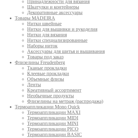
Принадлежности для вязания
Шкатулки и контейнеры
Декоративные аксессуары
Товары MADEIRA
Нитки швейные
Нитки для вышивки и рукоделия
Нитки для вязания
Нитки специализированные
Наборы ниток
Аксессуары для шитья и вышивания
Товары под заказ
Флизелины Freudenberg
Тканые прокладки
Клеевые прокладки
Объемные флизы
Ленты
Креативный ассортимент
Необычные продукты
Флизелины на метраж (распродажа)
Термоаппликации Mono Quick
Термоаппликации MAXI
Термоаппликации MIDI
Термоаппликации MINI
Термоаппликации PICO
Термоаппликации BASIC