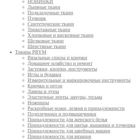
НОВИНКИ
Льняные ткани
Подкладочные ткани
Пэчворк
Синтетические ткани
Трикотажные ткани
Хлопковые и вискозные ткани
Шелковые ткани
Шерстяные ткани
Товары PRYM
Вязальные спицы и крючки
Домашнее хозяйство и ремонт
Застежки, кнопки, инструменты
Иглы и булавки
Измерительные и маркировочные инструменты
Крючки и петли
Лампы и лупы
Эластичные ленты, шнуры, тесьма
Ножницы
Раскройные ножи, лезвия и принадлежнисти
Подплечники и подмышечники
Принадлежности для женского белья
Принадлежности для шитья, вышивки и пэчворка
Принадлежности для швейных машин
Принадлежности для вязания