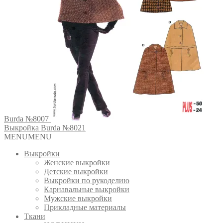
Burda №8007
Выкройка Burda №8021
MENU
MENU
Выкройки
Женские выкройки
Детские выкройки
Выкройки по рукоделию
Карнавальные выкройки
Мужские выкройки
Прикладные материалы
Ткани