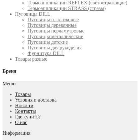
Термоаппликации REFLEX (светоотражащие)
Термоаппликации STRASS (стразы)
Пуговицы DILL
Пуговицы пластиковые
Пуговицы деревянные
Пуговицы перламутровые
Пуговицы металлические
Пуговицы детские
Пуговицы для рукоделия
Фурнитура DILL
Товары разные
Бренд
Меню
Товары
Условия и доставка
Новости
Контакты
Где купить?
О нас
Информация