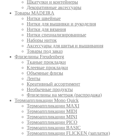
Шкатулки и контейнеры
Декоративные аксессуары
Товары MADEIRA
Нитки швейные
Нитки для вышивки и рукоделия
Нитки для вязания
Нитки специализированные
Наборы ниток
Аксессуары для шитья и вышивания
Товары под заказ
Флизелины Freudenberg
Тканые прокладки
Клеевые прокладки
Объемные флизы
Ленты
Креативный ассортимент
Необычные продукты
Флизелины на метраж (распродажа)
Термоаппликации Mono Quick
Термоаппликации MAXI
Термоаппликации MIDI
Термоаппликации MINI
Термоаппликации PICO
Термоаппликации BASIC
Термоаппликации FLICKEN (заплатки)