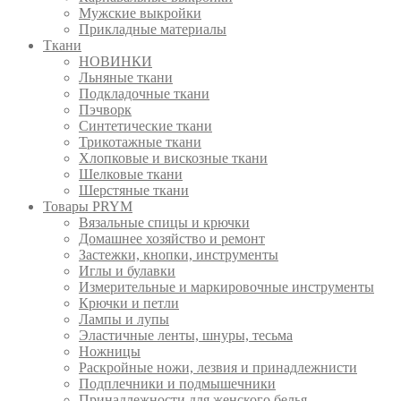
Мужские выкройки
Прикладные материалы
Ткани
НОВИНКИ
Льняные ткани
Подкладочные ткани
Пэчворк
Синтетические ткани
Трикотажные ткани
Хлопковые и вискозные ткани
Шелковые ткани
Шерстяные ткани
Товары PRYM
Вязальные спицы и крючки
Домашнее хозяйство и ремонт
Застежки, кнопки, инструменты
Иглы и булавки
Измерительные и маркировочные инструменты
Крючки и петли
Лампы и лупы
Эластичные ленты, шнуры, тесьма
Ножницы
Раскройные ножи, лезвия и принадлежнисти
Подплечники и подмышечники
Принадлежности для женского белья