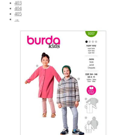
403
404
405
→