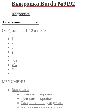
Выкройка Burda №9192
Подробнее
Сортировка:
Отображение 1–12 из 4853
самые
1
недавние
2
3
4
…
403
404
405
→
MENU
MENU
Выкройки
Женские выкройки
Детские выкройки
Выкройки по рукоделию
Карнавальные выкройки