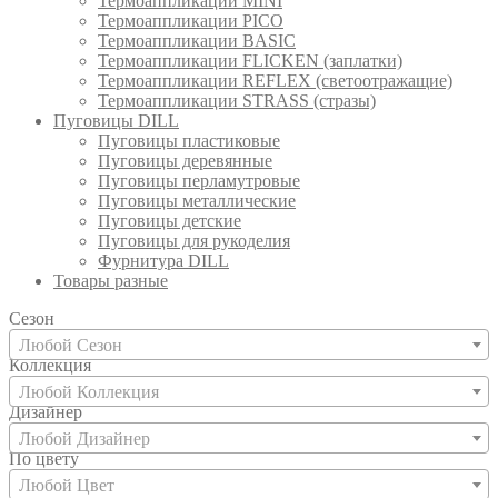
Термоаппликации MINI
Термоаппликации PICO
Термоаппликации BASIC
Термоаппликации FLICKEN (заплатки)
Термоаппликации REFLEX (светоотражащие)
Термоаппликации STRASS (стразы)
Пуговицы DILL
Пуговицы пластиковые
Пуговицы деревянные
Пуговицы перламутровые
Пуговицы металлические
Пуговицы детские
Пуговицы для рукоделия
Фурнитура DILL
Товары разные
Сезон
Любой Сезон
Коллекция
Любой Коллекция
Дизайнер
Любой Дизайнер
По цвету
Любой Цвет