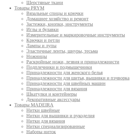
Шерстяные ткани
Товары PRYM
Вязальные спицы и крючки
Домашнее хозяйство и ремонт
Застежки, кнопки, инструменты
Иглы и булавки
Измерительные и маркировочные инструменты
Крючки и петли
Лампы и лупы
Эластичные ленты, шнуры, тесьма
Ножницы
Раскройные ножи, лезвия и принадлежнисти
Подплечники и подмышечники
Принадлежности для женского белья
Принадлежности для шитья, вышивки и пэчворка
Принадлежности для швейных машин
Принадлежности для вязания
Шкатулки и контейнеры
Декоративные аксессуары
Товары MADEIRA
Нитки швейные
Нитки для вышивки и рукоделия
Нитки для вязания
Нитки специализированные
Наборы ниток