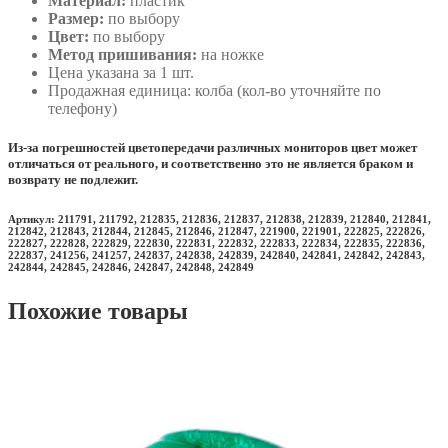
Материал:
пластик
Размер:
по выбору
Цвет:
по выбору
Метод пришивания:
на ножке
Цена указана за 1 шт.
Продажная единица: колба (кол-во уточняйте по
телефону)
Из-за погрешностей цветопередачи различных мониторов цвет может
отличаться от реального, и соответственно это не является браком и
возврату не подлежит.
Артикул: 211791, 211792, 212835, 212836, 212837, 212838, 212839, 212840, 212841,
212842, 212843, 212844, 212845, 212846, 212847, 221900, 221901, 222825, 222826,
222827, 222828, 222829, 222830, 222831, 222832, 222833, 222834, 222835, 222836,
222837, 241256, 241257, 242837, 242838, 242839, 242840, 242841, 242842, 242843,
242844, 242845, 242846, 242847, 242848, 242849
Похожие товары