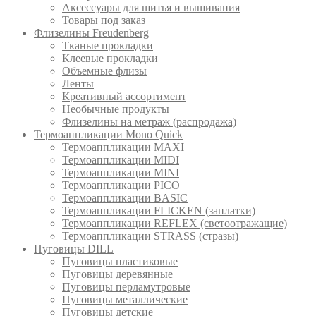
Аксессуары для шитья и вышивания
Товары под заказ
Флизелины Freudenberg
Тканые прокладки
Клеевые прокладки
Объемные флизы
Ленты
Креативный ассортимент
Необычные продукты
Флизелины на метраж (распродажа)
Термоаппликации Mono Quick
Термоаппликации MAXI
Термоаппликации MIDI
Термоаппликации MINI
Термоаппликации PICO
Термоаппликации BASIC
Термоаппликации FLICKEN (заплатки)
Термоаппликации REFLEX (светоотражащие)
Термоаппликации STRASS (стразы)
Пуговицы DILL
Пуговицы пластиковые
Пуговицы деревянные
Пуговицы перламутровые
Пуговицы металлические
Пуговицы детские