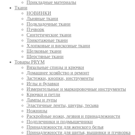
Прикладные материалы
Ткани
НОВИНКИ
Льняные ткани
Подкладочные ткани
Пэчворк
Синтетические ткани
Трикотажные ткани
Хлопковые и вискозные ткани
Шелковые ткани
Шерстяные ткани
Товары PRYM
Вязальные спицы и крючки
Домашнее хозяйство и ремонт
Застежки, кнопки, инструменты
Иглы и булавки
Измерительные и маркировочные инструменты
Крючки и петли
Лампы и лупы
Эластичные ленты, шнуры, тесьма
Ножницы
Раскройные ножи, лезвия и принадлежнисти
Подплечники и подмышечники
Принадлежности для женского белья
Принадлежности для шитья, вышивки и пэчворка