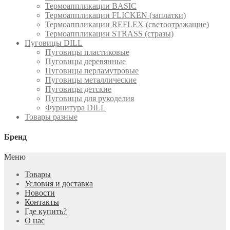
Термоаппликации BASIC
Термоаппликации FLICKEN (заплатки)
Термоаппликации REFLEX (светоотражащие)
Термоаппликации STRASS (стразы)
Пуговицы DILL
Пуговицы пластиковые
Пуговицы деревянные
Пуговицы перламутровые
Пуговицы металлические
Пуговицы детские
Пуговицы для рукоделия
Фурнитура DILL
Товары разные
Бренд
Меню
Товары
Условия и доставка
Новости
Контакты
Где купить?
О нас