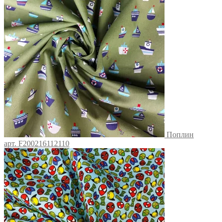
Поплин
арт. F200216112110