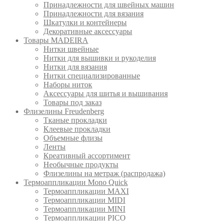
Принадлежности для швейных машин
Принадлежности для вязания
Шкатулки и контейнеры
Декоративные аксессуары
Товары MADEIRA
Нитки швейные
Нитки для вышивки и рукоделия
Нитки для вязания
Нитки специализированные
Наборы ниток
Аксессуары для шитья и вышивания
Товары под заказ
Флизелины Freudenberg
Тканые прокладки
Клеевые прокладки
Объемные флизы
Ленты
Креативный ассортимент
Необычные продукты
Флизелины на метраж (распродажа)
Термоаппликации Mono Quick
Термоаппликации MAXI
Термоаппликации MIDI
Термоаппликации MINI
Термоаппликации PICO