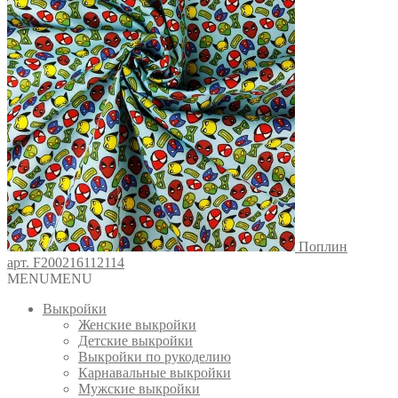
Поплин
арт. F200216112114
MENU
MENU
Выкройки
Женские выкройки
Детские выкройки
Выкройки по рукоделию
Карнавальные выкройки
Мужские выкройки