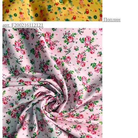
Поплин
арт. F200216112121