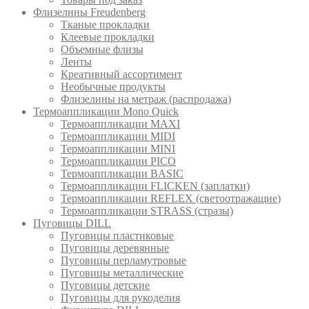
Флизелины Freudenberg
Тканые прокладки
Клеевые прокладки
Объемные флизы
Ленты
Креативный ассортимент
Необычные продукты
Флизелины на метраж (распродажа)
Термоаппликации Mono Quick
Термоаппликации MAXI
Термоаппликации MIDI
Термоаппликации MINI
Термоаппликации PICO
Термоаппликации BASIC
Термоаппликации FLICKEN (заплатки)
Термоаппликации REFLEX (светоотражащие)
Термоаппликации STRASS (стразы)
Пуговицы DILL
Пуговицы пластиковые
Пуговицы деревянные
Пуговицы перламутровые
Пуговицы металлические
Пуговицы детские
Пуговицы для рукоделия