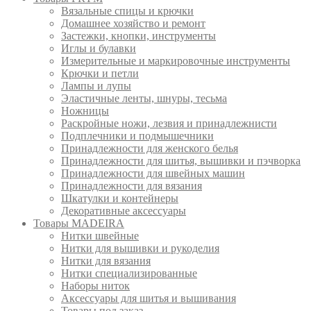
Вязальные спицы и крючки
Домашнее хозяйство и ремонт
Застежки, кнопки, инструменты
Иглы и булавки
Измерительные и маркировочные инструменты
Крючки и петли
Лампы и лупы
Эластичные ленты, шнуры, тесьма
Ножницы
Раскройные ножи, лезвия и принадлежнисти
Подплечники и подмышечники
Принадлежности для женского белья
Принадлежности для шитья, вышивки и пэчворка
Принадлежности для швейных машин
Принадлежности для вязания
Шкатулки и контейнеры
Декоративные аксессуары
Товары MADEIRA
Нитки швейные
Нитки для вышивки и рукоделия
Нитки для вязания
Нитки специализированные
Наборы ниток
Аксессуары для шитья и вышивания
Товары под заказ