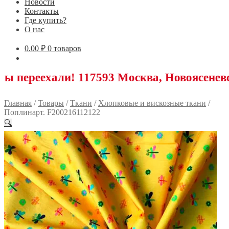
Новости
Контакты
Где купить?
О нас
0.00
₽
0 товаров
ли! 117593 Москва, Новоясеневский проспе
Главная
/
Товары
/
Ткани
/
Хлопковые и вискозные ткани
/
Поплинарт. F200216112122
🔍