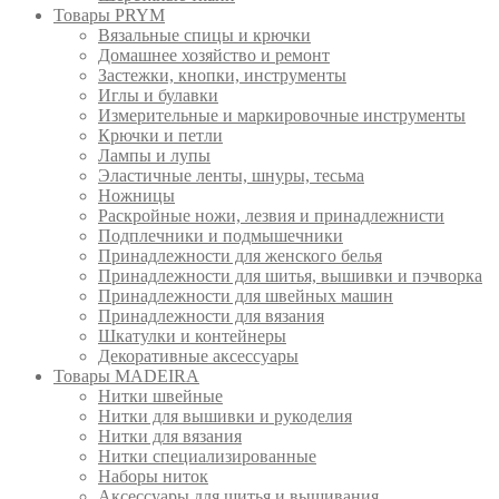
Товары PRYM
Вязальные спицы и крючки
Домашнее хозяйство и ремонт
Застежки, кнопки, инструменты
Иглы и булавки
Измерительные и маркировочные инструменты
Крючки и петли
Лампы и лупы
Эластичные ленты, шнуры, тесьма
Ножницы
Раскройные ножи, лезвия и принадлежнисти
Подплечники и подмышечники
Принадлежности для женского белья
Принадлежности для шитья, вышивки и пэчворка
Принадлежности для швейных машин
Принадлежности для вязания
Шкатулки и контейнеры
Декоративные аксессуары
Товары MADEIRA
Нитки швейные
Нитки для вышивки и рукоделия
Нитки для вязания
Нитки специализированные
Наборы ниток
Аксессуары для шитья и вышивания