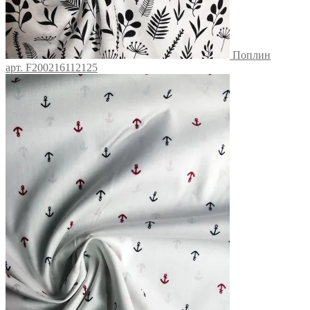
Поплин
арт. F200216112125