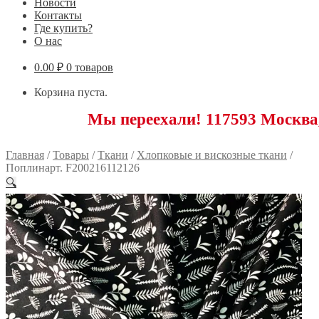
Новости
Контакты
Где купить?
О нас
0.00
₽
0 товаров
Корзина пуста.
Мы переехали! 117593 Москва, Новоясен
Главная
/
Товары
/
Ткани
/
Хлопковые и вискозные ткани
/
Поплинарт. F200216112126
🔍