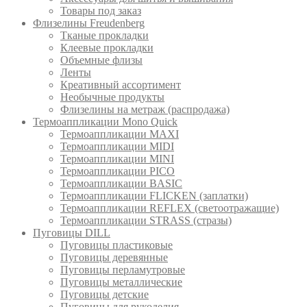
Товары под заказ
Флизелины Freudenberg
Тканые прокладки
Клеевые прокладки
Объемные флизы
Ленты
Креативный ассортимент
Необычные продукты
Флизелины на метраж (распродажа)
Термоаппликации Mono Quick
Термоаппликации MAXI
Термоаппликации MIDI
Термоаппликации MINI
Термоаппликации PICO
Термоаппликации BASIC
Термоаппликации FLICKEN (заплатки)
Термоаппликации REFLEX (светоотражащие)
Термоаппликации STRASS (стразы)
Пуговицы DILL
Пуговицы пластиковые
Пуговицы деревянные
Пуговицы перламутровые
Пуговицы металлические
Пуговицы детские
Пуговицы для рукоделия