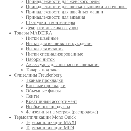
Принадлежности для женского белья
Принадлежности для шитья, вышивки и пэчворка
Принадлежности для швейных машин
Принадлежности для вязания
Шкатулки и контейнеры
Декоративные аксессуары
Товары MADEIRA
Нитки швейные
Нитки для вышивки и рукоделия
Нитки для вязания
Нитки специализированные
Наборы ниток
Аксессуары для шитья и вышивания
Товары под заказ
Флизелины Freudenberg
Тканые прокладки
Клеевые прокладки
Объемные флизы
Ленты
Креативный ассортимент
Необычные продукты
Флизелины на метраж (распродажа)
Термоаппликации Mono Quick
Термоаппликации MAXI
Термоаппликации MIDI