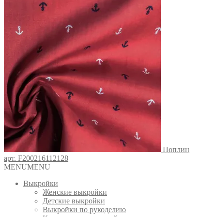
Поплин
арт. F200216112128
MENU
MENU
Выкройки
Женские выкройки
Детские выкройки
Выкройки по рукоделию