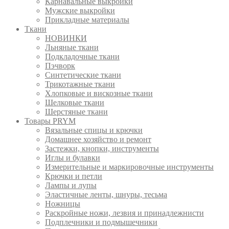
Карнавальные выкройки
Мужские выкройки
Прикладные материалы
Ткани
НОВИНКИ
Льняные ткани
Подкладочные ткани
Пэчворк
Синтетические ткани
Трикотажные ткани
Хлопковые и вискозные ткани
Шелковые ткани
Шерстяные ткани
Товары PRYM
Вязальные спицы и крючки
Домашнее хозяйство и ремонт
Застежки, кнопки, инструменты
Иглы и булавки
Измерительные и маркировочные инструменты
Крючки и петли
Лампы и лупы
Эластичные ленты, шнуры, тесьма
Ножницы
Раскройные ножи, лезвия и принадлежнисти
Подплечники и подмышечники