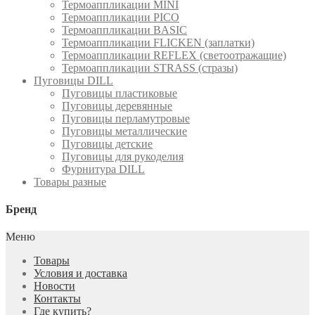
Термоаппликации MINI
Термоаппликации PICO
Термоаппликации BASIC
Термоаппликации FLICKEN (заплатки)
Термоаппликации REFLEX (светоотражащие)
Термоаппликации STRASS (стразы)
Пуговицы DILL
Пуговицы пластиковые
Пуговицы деревянные
Пуговицы перламутровые
Пуговицы металлические
Пуговицы детские
Пуговицы для рукоделия
Фурнитура DILL
Товары разные
Бренд
Меню
Товары
Условия и доставка
Новости
Контакты
Где купить?