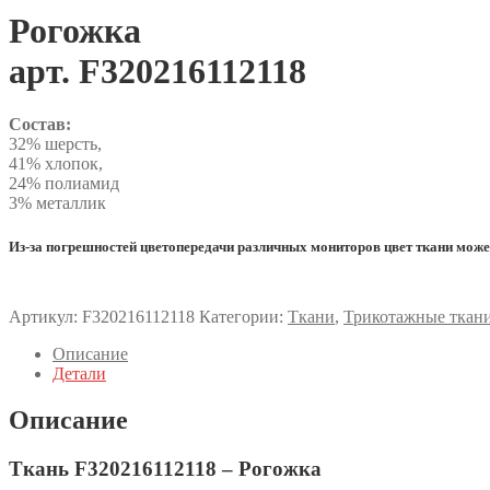
Рогожка
арт. F320216112118
Состав:
32% шерсть,
41% хлопок,
24% полиамид
3% металлик
Из-за погрешностей цветопередачи различных мониторов цвет ткани может 
Артикул:
F320216112118
Категории:
Ткани
,
Трикотажные ткан
Описание
Детали
Описание
Ткань F320216112118 – Рогожка