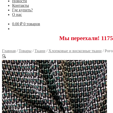
Новости
Контакты
Где купить?
О нас
0.00
₽
0 товаров
Мы переехали! 117593 Моск
Главная
/
Товары
/
Ткани
/
Хлопковые и вискозные ткани
/
Рого
🔍