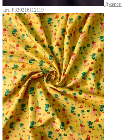
Джерси
арт. F320216112119