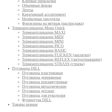
Клеевые прокладки
Объемные флизы
Ленты
Креативный ассортимент
Необычные продукты
Флизелины на метраж (распродажа)
Термоаппликации Mono Quick
Термоаппликации MAXI
Термоаппликации MIDI
Термоаппликации MINI
Термоаппликации PICO
Термоаппликации BASIC
Термоаппликации FLICKEN (заплатки)
Термоаппликации REFLEX (светоотражащие)
Термоаппликации STRASS (стразы)
Пуговицы DILL
Пуговицы пластиковые
Пуговицы деревянные
Пуговицы перламутровые
Пуговицы металлические
Пуговицы детские
Пуговицы для рукоделия
Фурнитура DILL
Товары разные