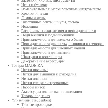
Застежки, кнопки, инструменты
Иглы и булавки
Измерительные и маркировочные инструменты
Крючки и петли
Лампы и лупы
Эластичные ленты, шнуры, тесьма
Ножницы
Раскройные ножи, лезвия и принадлежнисти
Подплечники и подмышечники
Принадлежности для женского белья
Принадлежности для шитья, вышивки и пэчворка
Принадлежности для швейных машин
Принадлежности для вязания
Шкатулки и контейнеры
Декоративные аксессуары
Товары MADEIRA
Нитки швейные
Нитки для вышивки и рукоделия
Нитки для вязания
Нитки специализированные
Наборы ниток
Аксессуары для шитья и вышивания
Товары под заказ
Флизелины Freudenberg
Тканые прокладки