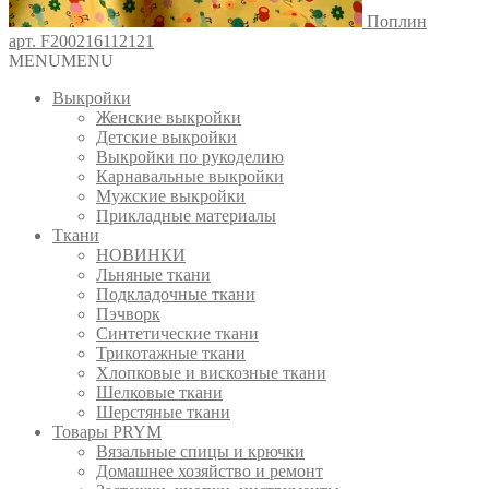
Поплин
арт. F200216112121
MENU
MENU
Выкройки
Женские выкройки
Детские выкройки
Выкройки по рукоделию
Карнавальные выкройки
Мужские выкройки
Прикладные материалы
Ткани
НОВИНКИ
Льняные ткани
Подкладочные ткани
Пэчворк
Синтетические ткани
Трикотажные ткани
Хлопковые и вискозные ткани
Шелковые ткани
Шерстяные ткани
Товары PRYM
Вязальные спицы и крючки
Домашнее хозяйство и ремонт