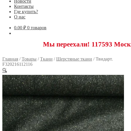
Новости
Контакты
Где купить?
О нас
0.00
₽
0 товаров
Мы переехали! 117593 Москва, Ново
Главная
/
Товары
/
Ткани
/
Шерстяные ткани
/
Твидарт.
F320216112116
🔍