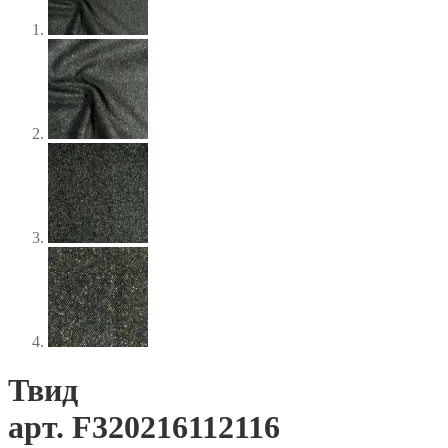
Твид
арт. F320216112116