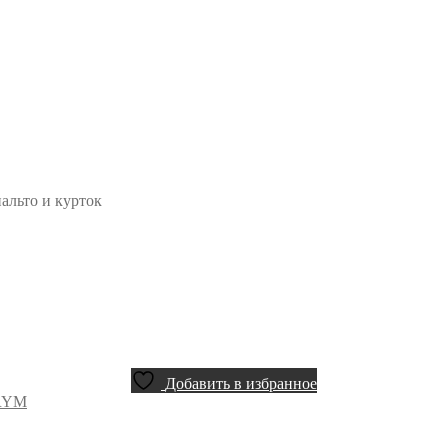
альто и курток
Добавить в избранное
RYM