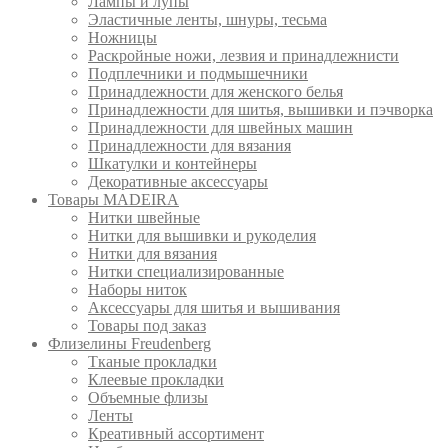
Лампы и лупы
Эластичные ленты, шнуры, тесьма
Ножницы
Раскройные ножи, лезвия и принадлежнисти
Подплечники и подмышечники
Принадлежности для женского белья
Принадлежности для шитья, вышивки и пэчворка
Принадлежности для швейных машин
Принадлежности для вязания
Шкатулки и контейнеры
Декоративные аксессуары
Товары MADEIRA
Нитки швейные
Нитки для вышивки и рукоделия
Нитки для вязания
Нитки специализированные
Наборы ниток
Аксессуары для шитья и вышивания
Товары под заказ
Флизелины Freudenberg
Тканые прокладки
Клеевые прокладки
Объемные флизы
Ленты
Креативный ассортимент