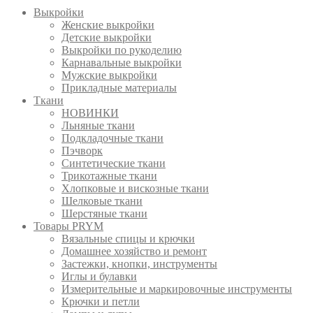
Выкройки
Женские выкройки
Детские выкройки
Выкройки по рукоделию
Карнавальные выкройки
Мужские выкройки
Прикладные материалы
Ткани
НОВИНКИ
Льняные ткани
Подкладочные ткани
Пэчворк
Синтетические ткани
Трикотажные ткани
Хлопковые и вискозные ткани
Шелковые ткани
Шерстяные ткани
Товары PRYM
Вязальные спицы и крючки
Домашнее хозяйство и ремонт
Застежки, кнопки, инструменты
Иглы и булавки
Измерительные и маркировочные инструменты
Крючки и петли