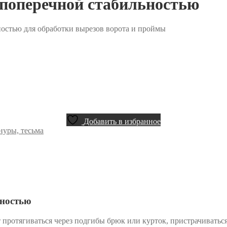
с поперечной стабильностью
ьностью для обработки вырезов ворота и проймы
Добавить в избранное
нуры, тесьма
ьностью
т протягиваться через подгибы брюк или курток, пристрачиватьс