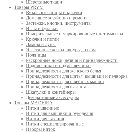
Шерстяные ткани
Товары PRYM
Вязальные спицы и крючки
Домашнее хозяйство и ремонт
Застежки, кнопки, инструменты
Иглы и булавки
Измерительные и маркировочные инструменты
Крючки и петли
Лампы и лупы
Эластичные ленты, шнуры, тесьма
Ножницы
Раскройные ножи, лезвия и принадлежнисти
Подплечники и подмышечники
Принадлежности для женского белья
Принадлежности для шитья, вышивки и пэчворка
Принадлежности для швейных машин
Принадлежности для вязания
Шкатулки и контейнеры
Декоративные аксессуары
Товары MADEIRA
Нитки швейные
Нитки для вышивки и рукоделия
Нитки для вязания
Нитки специализированные
Наборы ниток