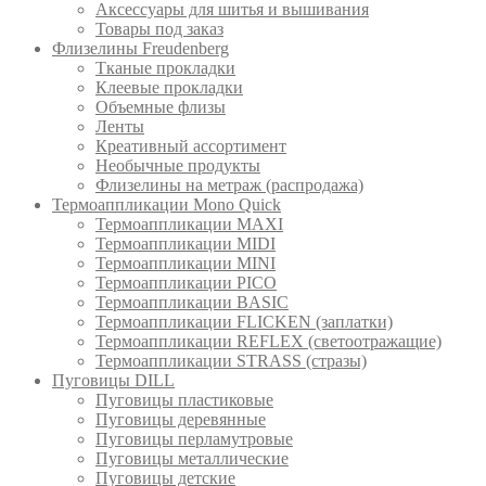
Аксессуары для шитья и вышивания
Товары под заказ
Флизелины Freudenberg
Тканые прокладки
Клеевые прокладки
Объемные флизы
Ленты
Креативный ассортимент
Необычные продукты
Флизелины на метраж (распродажа)
Термоаппликации Mono Quick
Термоаппликации MAXI
Термоаппликации MIDI
Термоаппликации MINI
Термоаппликации PICO
Термоаппликации BASIC
Термоаппликации FLICKEN (заплатки)
Термоаппликации REFLEX (светоотражащие)
Термоаппликации STRASS (стразы)
Пуговицы DILL
Пуговицы пластиковые
Пуговицы деревянные
Пуговицы перламутровые
Пуговицы металлические
Пуговицы детские