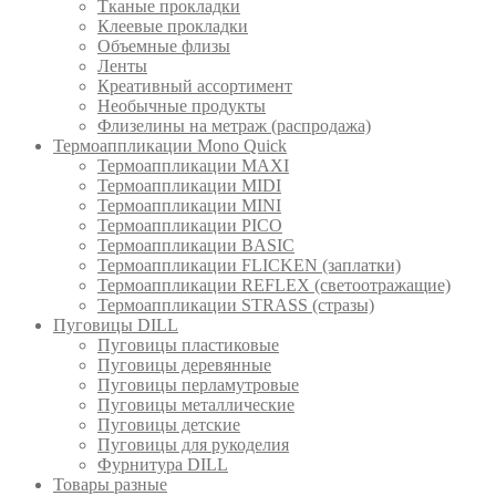
Тканые прокладки
Клеевые прокладки
Объемные флизы
Ленты
Креативный ассортимент
Необычные продукты
Флизелины на метраж (распродажа)
Термоаппликации Mono Quick
Термоаппликации MAXI
Термоаппликации MIDI
Термоаппликации MINI
Термоаппликации PICO
Термоаппликации BASIC
Термоаппликации FLICKEN (заплатки)
Термоаппликации REFLEX (светоотражащие)
Термоаппликации STRASS (стразы)
Пуговицы DILL
Пуговицы пластиковые
Пуговицы деревянные
Пуговицы перламутровые
Пуговицы металлические
Пуговицы детские
Пуговицы для рукоделия
Фурнитура DILL
Товары разные