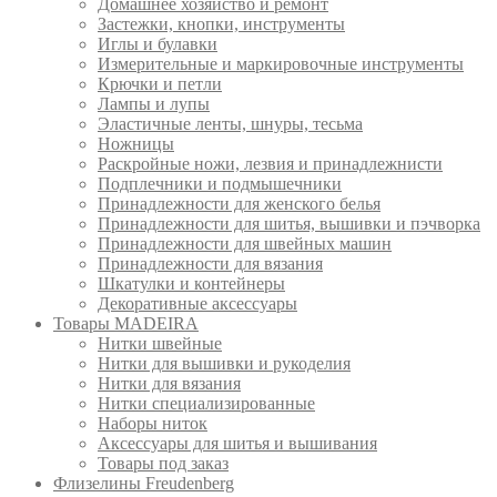
Домашнее хозяйство и ремонт
Застежки, кнопки, инструменты
Иглы и булавки
Измерительные и маркировочные инструменты
Крючки и петли
Лампы и лупы
Эластичные ленты, шнуры, тесьма
Ножницы
Раскройные ножи, лезвия и принадлежнисти
Подплечники и подмышечники
Принадлежности для женского белья
Принадлежности для шитья, вышивки и пэчворка
Принадлежности для швейных машин
Принадлежности для вязания
Шкатулки и контейнеры
Декоративные аксессуары
Товары MADEIRA
Нитки швейные
Нитки для вышивки и рукоделия
Нитки для вязания
Нитки специализированные
Наборы ниток
Аксессуары для шитья и вышивания
Товары под заказ
Флизелины Freudenberg