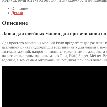
Артикул:
prym-611974
Категории:
Принадлежности для швейн
Описание
Детали
Описание
Лапка для швейных машин для притачивания по
Для простого вшивания молний Prym предлагает два различных
давлением цинка подходит для всех швейных для машин с заж
застежек-молний, напротив, является идеальным помощником 
на различные типы машины марок Elna, Pfaff, Singer, Meister, B
ведение, а тем самым оптимальный результат при притачивани