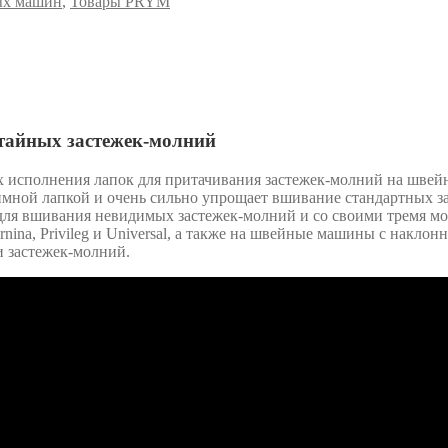
ых машин
,
Товары PRYM
тайных застежек-молний
 исполнения лапок для притачивания застежек-молний на швейн
имной лапкой и очень сильно упрощает вшивание стандартных з
для вшивания невидимых застежек-молний и со своими тремя мо
ernina, Privileg и Universal, а также на швейные машины с накло
и застежек-молний.