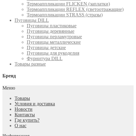
Термоаппликации FLICKEN (заплатки)
Термоаппликации REFLEX (светоотражащие)
Термоаппликации STRASS (стразы)
Пуговицы DILL
Пуговицы пластиковые
Пуговицы деревянные
Пуговицы перламутровые
Пуговицы металлические
Пуговицы детские
Пуговицы для рукоделия
Фурнитура DILL
Товары разные
Бренд
Меню
Товары
Условия и доставка
Новости
Контакты
Где купить?
О нас
Информация