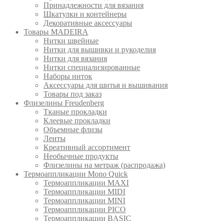
Принадлежности для вязания
Шкатулки и контейнеры
Декоративные аксессуары
Товары MADEIRA
Нитки швейные
Нитки для вышивки и рукоделия
Нитки для вязания
Нитки специализированные
Наборы ниток
Аксессуары для шитья и вышивания
Товары под заказ
Флизелины Freudenberg
Тканые прокладки
Клеевые прокладки
Объемные флизы
Ленты
Креативный ассортимент
Необычные продукты
Флизелины на метраж (распродажа)
Термоаппликации Mono Quick
Термоаппликации MAXI
Термоаппликации MIDI
Термоаппликации MINI
Термоаппликации PICO
Термоаппликации BASIC