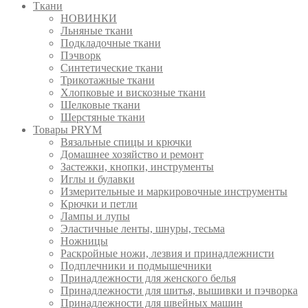
Ткани
НОВИНКИ
Льняные ткани
Подкладочные ткани
Пэчворк
Синтетические ткани
Трикотажные ткани
Хлопковые и вискозные ткани
Шелковые ткани
Шерстяные ткани
Товары PRYM
Вязальные спицы и крючки
Домашнее хозяйство и ремонт
Застежки, кнопки, инструменты
Иглы и булавки
Измерительные и маркировочные инструменты
Крючки и петли
Лампы и лупы
Эластичные ленты, шнуры, тесьма
Ножницы
Раскройные ножи, лезвия и принадлежнисти
Подплечники и подмышечники
Принадлежности для женского белья
Принадлежности для шитья, вышивки и пэчворка
Принадлежности для швейных машин