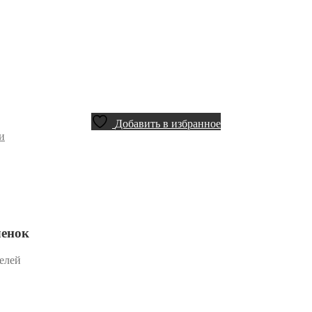
Добавить в избранное
и
ленок
делей