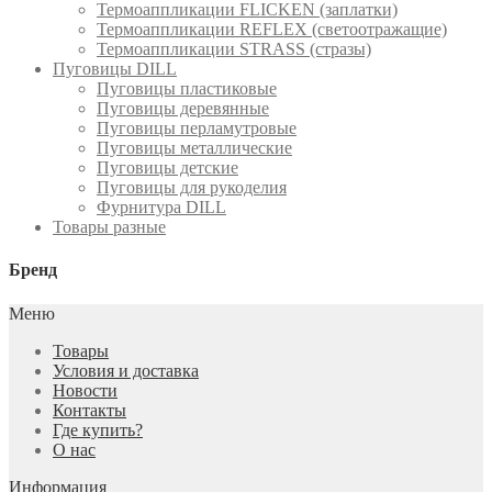
Термоаппликации FLICKEN (заплатки)
Термоаппликации REFLEX (светоотражащие)
Термоаппликации STRASS (стразы)
Пуговицы DILL
Пуговицы пластиковые
Пуговицы деревянные
Пуговицы перламутровые
Пуговицы металлические
Пуговицы детские
Пуговицы для рукоделия
Фурнитура DILL
Товары разные
Бренд
Меню
Товары
Условия и доставка
Новости
Контакты
Где купить?
О нас
Информация