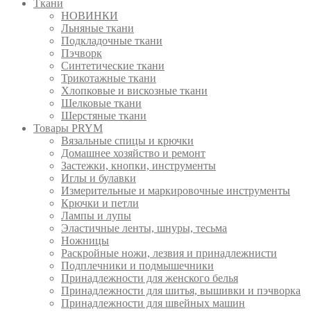
Ткани
НОВИНКИ
Льняные ткани
Подкладочные ткани
Пэчворк
Синтетические ткани
Трикотажные ткани
Хлопковые и вискозные ткани
Шелковые ткани
Шерстяные ткани
Товары PRYM
Вязальные спицы и крючки
Домашнее хозяйство и ремонт
Застежки, кнопки, инструменты
Иглы и булавки
Измерительные и маркировочные инструменты
Крючки и петли
Лампы и лупы
Эластичные ленты, шнуры, тесьма
Ножницы
Раскройные ножи, лезвия и принадлежнисти
Подплечники и подмышечники
Принадлежности для женского белья
Принадлежности для шитья, вышивки и пэчворка
Принадлежности для швейных машин