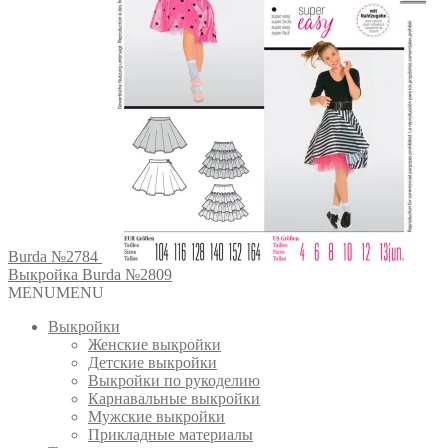
Burda №2784
Выкройка Burda №2809
MENU
MENU
Выкройки
Женские выкройки
Детские выкройки
Выкройки по рукоделию
Карнавальные выкройки
Мужские выкройки
Прикладные материалы