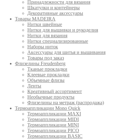
Принадлежности для вязания
Шкатулки и контейнеры
Декоративные аксессуары
Товары MADEIRA
Нитки швейные
Нитки для вышивки и рукоделия
Нитки для вязания
Нитки специализированные
Наборы ниток
Аксессуары для шитья и вышивания
Товары под заказ
Флизелины Freudenberg
Тканые прокладки
Клеевые прокладки
Объемные флизы
Ленты
Креативный ассортимент
Необычные продукты
Флизелины на метраж (распродажа)
Термоаппликации Mono Quick
Термоаппликации MAXI
Термоаппликации MIDI
Термоаппликации MINI
Термоаппликации PICO
Термоаппликации BASIC