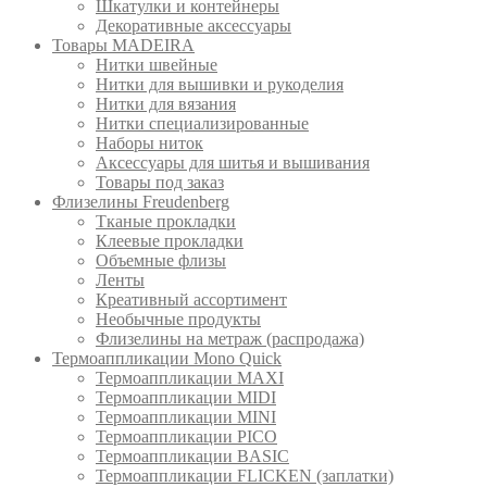
Шкатулки и контейнеры
Декоративные аксессуары
Товары MADEIRA
Нитки швейные
Нитки для вышивки и рукоделия
Нитки для вязания
Нитки специализированные
Наборы ниток
Аксессуары для шитья и вышивания
Товары под заказ
Флизелины Freudenberg
Тканые прокладки
Клеевые прокладки
Объемные флизы
Ленты
Креативный ассортимент
Необычные продукты
Флизелины на метраж (распродажа)
Термоаппликации Mono Quick
Термоаппликации MAXI
Термоаппликации MIDI
Термоаппликации MINI
Термоаппликации PICO
Термоаппликации BASIC
Термоаппликации FLICKEN (заплатки)