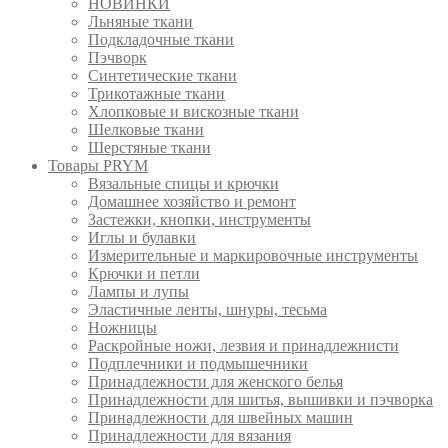
НОВИНКИ
Льняные ткани
Подкладочные ткани
Пэчворк
Синтетические ткани
Трикотажные ткани
Хлопковые и вискозные ткани
Шелковые ткани
Шерстяные ткани
Товары PRYM
Вязальные спицы и крючки
Домашнее хозяйство и ремонт
Застежки, кнопки, инструменты
Иглы и булавки
Измерительные и маркировочные инструменты
Крючки и петли
Лампы и лупы
Эластичные ленты, шнуры, тесьма
Ножницы
Раскройные ножи, лезвия и принадлежнисти
Подплечники и подмышечники
Принадлежности для женского белья
Принадлежности для шитья, вышивки и пэчворка
Принадлежности для швейных машин
Принадлежности для вязания