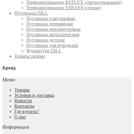
Термоаппликации REFLEX (светоотражащие)
Термоаппликации STRASS (стразы)
Пуговицы DILL
Пуговицы пластиковые
Пуговицы деревянные
Пуговицы перламутровые
Пуговицы металлические
Пуговицы детские
Пуговицы для рукоделия
Фурнитура DILL
Товары разные
Бренд
Меню
Товары
Условия и доставка
Новости
Контакты
Где купить?
О нас
Информация