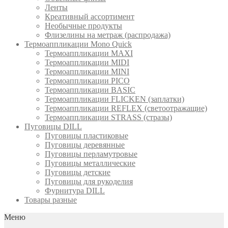
Ленты
Креативный ассортимент
Необычные продукты
Флизелины на метраж (распродажа)
Термоаппликации Mono Quick
Термоаппликации MAXI
Термоаппликации MIDI
Термоаппликации MINI
Термоаппликации PICO
Термоаппликации BASIC
Термоаппликации FLICKEN (заплатки)
Термоаппликации REFLEX (светоотражащие)
Термоаппликации STRASS (стразы)
Пуговицы DILL
Пуговицы пластиковые
Пуговицы деревянные
Пуговицы перламутровые
Пуговицы металлические
Пуговицы детские
Пуговицы для рукоделия
Фурнитура DILL
Товары разные
Меню