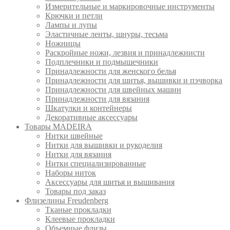
Измерительные и маркировочные инструменты
Крючки и петли
Лампы и лупы
Эластичные ленты, шнуры, тесьма
Ножницы
Раскройные ножи, лезвия и принадлежнисти
Подплечники и подмышечники
Принадлежности для женского белья
Принадлежности для шитья, вышивки и пэчворка
Принадлежности для швейных машин
Принадлежности для вязания
Шкатулки и контейнеры
Декоративные аксессуары
Товары MADEIRA
Нитки швейные
Нитки для вышивки и рукоделия
Нитки для вязания
Нитки специализированные
Наборы ниток
Аксессуары для шитья и вышивания
Товары под заказ
Флизелины Freudenberg
Тканые прокладки
Клеевые прокладки
Объемные флизы