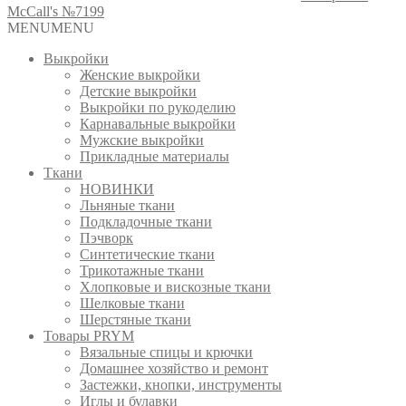
McCall's №7199
MENU
MENU
Выкройки
Женские выкройки
Детские выкройки
Выкройки по рукоделию
Карнавальные выкройки
Мужские выкройки
Прикладные материалы
Ткани
НОВИНКИ
Льняные ткани
Подкладочные ткани
Пэчворк
Синтетические ткани
Трикотажные ткани
Хлопковые и вискозные ткани
Шелковые ткани
Шерстяные ткани
Товары PRYM
Вязальные спицы и крючки
Домашнее хозяйство и ремонт
Застежки, кнопки, инструменты
Иглы и булавки