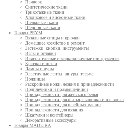
Пэчворк
Синтетические ткани
Трикотажные ткани
Хлопковые и вискозные ткани
Шелковые ткани
Шерстяные ткани
Товары PRYM
Вязальные спицы и крючки
Домашнее хозяйство и ремонт
Застежки, кнопки, инструменты
Иглы и булавки
Измерительные и маркировочные инструменты
Крючки и петли
Лампы и лупы
Эластичные ленты, шнуры, тесьма
Ножницы
Раскройные ножи, лезвия и принадлежнисти
Подплечники и подмышечники
Принадлежности для женского белья
Принадлежности для шитья, вышивки и пэчворка
Принадлежности для швейных машин
Принадлежности для вязания
Шкатулки и контейнеры
Декоративные аксессуары
Товары MADEIRA