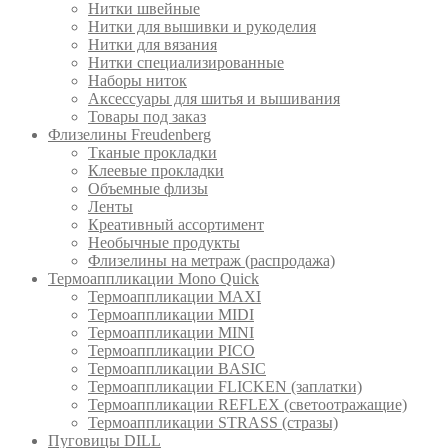
Нитки швейные
Нитки для вышивки и рукоделия
Нитки для вязания
Нитки специализированные
Наборы ниток
Аксессуары для шитья и вышивания
Товары под заказ
Флизелины Freudenberg
Тканые прокладки
Клеевые прокладки
Объемные флизы
Ленты
Креативный ассортимент
Необычные продукты
Флизелины на метраж (распродажа)
Термоаппликации Mono Quick
Термоаппликации MAXI
Термоаппликации MIDI
Термоаппликации MINI
Термоаппликации PICO
Термоаппликации BASIC
Термоаппликации FLICKEN (заплатки)
Термоаппликации REFLEX (светоотражащие)
Термоаппликации STRASS (стразы)
Пуговицы DILL