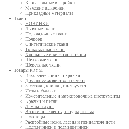
Карнавальные выкройки
Мужские выкройки
Прикладные материалы
Ткани
НОВИНКИ
Льняные ткани
Подкладочные ткани
Пэчворк
Синтетические ткани
Трикотажные ткани
Хлопковые и вискозные ткани
Шелковые ткани
Шерстяные ткани
Товары PRYM
Вязальные спицы и крючки
Домашнее хозяйство и ремонт
Застежки, кнопки, инструменты
Иглы и булавки
Измерительные и маркировочные инструменты
Крючки и петли
Лампы и лупы
Эластичные ленты, шнуры, тесьма
Ножницы
Раскройные ножи, лезвия и принадлежнисти
Подплечники и подмышечники