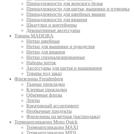
Принадлежности для женского белья
Принадлежности для шитья, вышивки и пэчворка
Принадлежности для швейных машин
Принадлежности для вязания
Шкатулки и контейнеры
Декоративные аксессуары
Товары MADEIRA
Нитки швейные
Нитки для вышивки и рукоделия
Нитки для вязания
Нитки специализированные
Наборы ниток
Аксессуары для шитья и вышивания
Товары под заказ
Флизелины Freudenberg
Тканые прокладки
Клеевые прокладки
Объемные флизы
Ленты
Креативный ассортимент
Необычные продукты
Флизелины на метраж (распродажа)
Термоаппликации Mono Quick
Термоаппликации MAXI
Термоаппликации MIDI