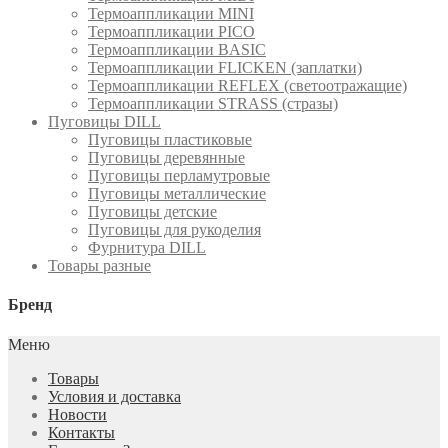
Термоаппликации MINI
Термоаппликации PICO
Термоаппликации BASIC
Термоаппликации FLICKEN (заплатки)
Термоаппликации REFLEX (светоотражащие)
Термоаппликации STRASS (стразы)
Пуговицы DILL
Пуговицы пластиковые
Пуговицы деревянные
Пуговицы перламутровые
Пуговицы металлические
Пуговицы детские
Пуговицы для рукоделия
Фурнитура DILL
Товары разные
Бренд
Меню
Товары
Условия и доставка
Новости
Контакты