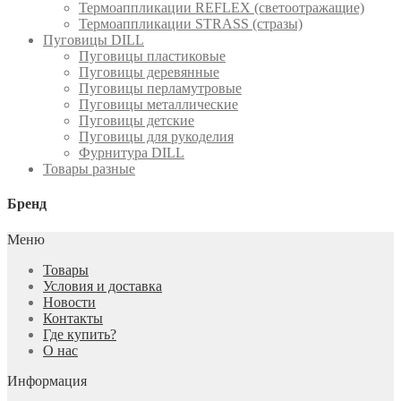
Термоаппликации REFLEX (светоотражащие)
Термоаппликации STRASS (стразы)
Пуговицы DILL
Пуговицы пластиковые
Пуговицы деревянные
Пуговицы перламутровые
Пуговицы металлические
Пуговицы детские
Пуговицы для рукоделия
Фурнитура DILL
Товары разные
Бренд
Меню
Товары
Условия и доставка
Новости
Контакты
Где купить?
О нас
Информация