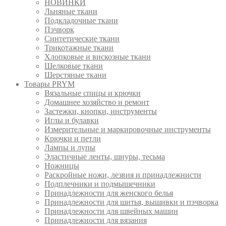
НОВИНКИ
Льняные ткани
Подкладочные ткани
Пэчворк
Синтетические ткани
Трикотажные ткани
Хлопковые и вискозные ткани
Шелковые ткани
Шерстяные ткани
Товары PRYM
Вязальные спицы и крючки
Домашнее хозяйство и ремонт
Застежки, кнопки, инструменты
Иглы и булавки
Измерительные и маркировочные инструменты
Крючки и петли
Лампы и лупы
Эластичные ленты, шнуры, тесьма
Ножницы
Раскройные ножи, лезвия и принадлежнисти
Подплечники и подмышечники
Принадлежности для женского белья
Принадлежности для шитья, вышивки и пэчворка
Принадлежности для швейных машин
Принадлежности для вязания