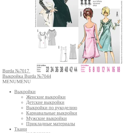
Burda №7017
Выкройка Burda №7044
MENU
MENU
Выкройки
Женские выкройки
Детские выкройки
Выкройки по рукоделию
Карнавальные выкройки
Мужские выкройки
Прикладные материалы
Ткани