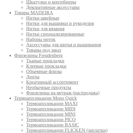
Шкатулки и контейнеры
Декоративные аксессуары
Товары MADEIRA
Нитки швейные
Нитки для вышивки и рукоделия
Нитки для вязания
Нитки специализированные
Наборы ниток
Аксессуары для шитья и вышивания
Товары под заказ
Флизелины Freudenberg
Тканые прокладки
Клеевые прокладки
Объемные флизы
Ленты
Креативный ассортимент
Необычные продукты
Флизелины на метраж (распродажа)
Термоаппликации Mono Quick
Термоаппликации MAXI
Термоаппликации MIDI
Термоаппликации MINI
Термоаппликации PICO
Термоаппликации BASIC
Термоаппликации FLICKEN (заплатки)