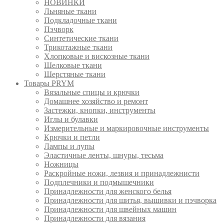
НОВИНКИ
Льняные ткани
Подкладочные ткани
Пэчворк
Синтетические ткани
Трикотажные ткани
Хлопковые и вискозные ткани
Шелковые ткани
Шерстяные ткани
Товары PRYM
Вязальные спицы и крючки
Домашнее хозяйство и ремонт
Застежки, кнопки, инструменты
Иглы и булавки
Измерительные и маркировочные инструменты
Крючки и петли
Лампы и лупы
Эластичные ленты, шнуры, тесьма
Ножницы
Раскройные ножи, лезвия и принадлежнисти
Подплечники и подмышечники
Принадлежности для женского белья
Принадлежности для шитья, вышивки и пэчворка
Принадлежности для швейных машин
Принадлежности для вязания