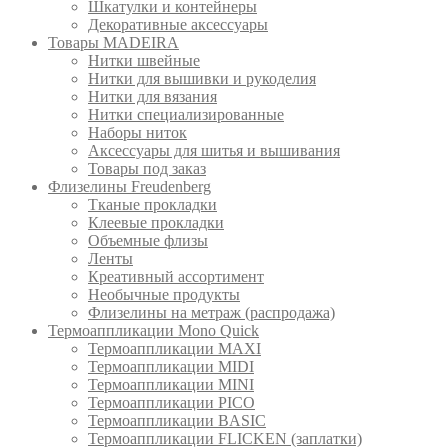
Шкатулки и контейнеры
Декоративные аксессуары
Товары MADEIRA
Нитки швейные
Нитки для вышивки и рукоделия
Нитки для вязания
Нитки специализированные
Наборы ниток
Аксессуары для шитья и вышивания
Товары под заказ
Флизелины Freudenberg
Тканые прокладки
Клеевые прокладки
Объемные флизы
Ленты
Креативный ассортимент
Необычные продукты
Флизелины на метраж (распродажа)
Термоаппликации Mono Quick
Термоаппликации MAXI
Термоаппликации MIDI
Термоаппликации MINI
Термоаппликации PICO
Термоаппликации BASIC
Термоаппликации FLICKEN (заплатки)