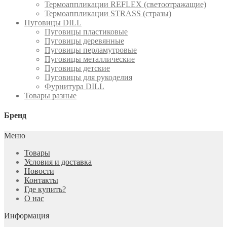
Термоаппликации REFLEX (светоотражащие)
Термоаппликации STRASS (стразы)
Пуговицы DILL
Пуговицы пластиковые
Пуговицы деревянные
Пуговицы перламутровые
Пуговицы металлические
Пуговицы детские
Пуговицы для рукоделия
Фурнитура DILL
Товары разные
Бренд
Меню
Товары
Условия и доставка
Новости
Контакты
Где купить?
О нас
Информация