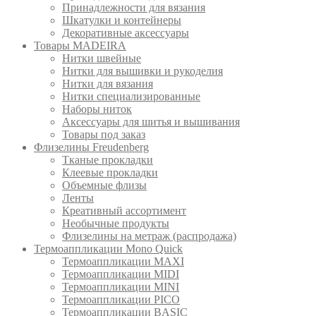
Принадлежности для вязания
Шкатулки и контейнеры
Декоративные аксессуары
Товары MADEIRA
Нитки швейные
Нитки для вышивки и рукоделия
Нитки для вязания
Нитки специализированные
Наборы ниток
Аксессуары для шитья и вышивания
Товары под заказ
Флизелины Freudenberg
Тканые прокладки
Клеевые прокладки
Объемные флизы
Ленты
Креативный ассортимент
Необычные продукты
Флизелины на метраж (распродажа)
Термоаппликации Mono Quick
Термоаппликации MAXI
Термоаппликации MIDI
Термоаппликации MINI
Термоаппликации PICO
Термоаппликации BASIC