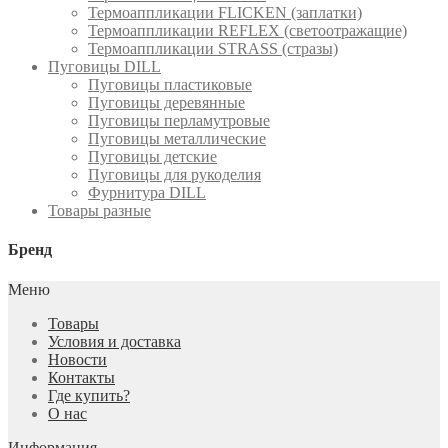
Термоаппликации FLICKEN (заплатки)
Термоаппликации REFLEX (светоотражащие)
Термоаппликации STRASS (стразы)
Пуговицы DILL
Пуговицы пластиковые
Пуговицы деревянные
Пуговицы перламутровые
Пуговицы металлические
Пуговицы детские
Пуговицы для рукоделия
Фурнитура DILL
Товары разные
Бренд
Меню
Товары
Условия и доставка
Новости
Контакты
Где купить?
О нас
Информация