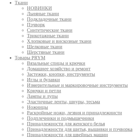
Ткани
НОВИНКИ
Льняные ткани
Подкладочные ткани
Пэчворк
Синтетические ткани
Трикотажные ткани
Хлопковые и вискозные ткани
Шелковые ткани
Шерстяные ткани
Товары PRYM
Вязальные спицы и крючки
Домашнее хозяйство и ремонт
Застежки, кнопки, инструменты
Иглы и булавки
Измерительные и маркировочные инструменты
Крючки и петли
Лампы и лупы
Эластичные ленты, шнуры, тесьма
Ножницы
Раскройные ножи, лезвия и принадлежнисти
Подплечники и подмышечники
Принадлежности для женского белья
Принадлежности для шитья, вышивки и пэчворка
Принадлежности для швейных машин