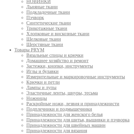
НОВИНКИ
Льняные ткани
Подкладочные ткани
Пэчворк
Синтетические ткани
Трикотажные ткани
Хлопковые и вискозные ткани
Шелковые ткани
Шерстяные ткани
Товары PRYM
Вязальные спицы и крючки
Домашнее хозяйство и ремонт
Застежки, кнопки, инструменты
Иглы и булавки
Измерительные и маркировочные инструменты
Крючки и петли
Лампы и лупы
Эластичные ленты, шнуры, тесьма
Ножницы
Раскройные ножи, лезвия и принадлежнисти
Подплечники и подмышечники
Принадлежности для женского белья
Принадлежности для шитья, вышивки и пэчворка
Принадлежности для швейных машин
Принадлежности для вязания