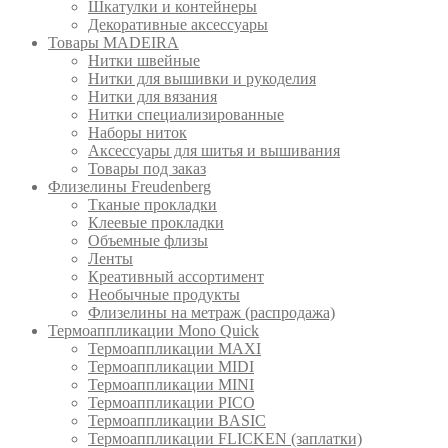
Шкатулки и контейнеры
Декоративные аксессуары
Товары MADEIRA
Нитки швейные
Нитки для вышивки и рукоделия
Нитки для вязания
Нитки специализированные
Наборы ниток
Аксессуары для шитья и вышивания
Товары под заказ
Флизелины Freudenberg
Тканые прокладки
Клеевые прокладки
Объемные флизы
Ленты
Креативный ассортимент
Необычные продукты
Флизелины на метраж (распродажа)
Термоаппликации Mono Quick
Термоаппликации MAXI
Термоаппликации MIDI
Термоаппликации MINI
Термоаппликации PICO
Термоаппликации BASIC
Термоаппликации FLICKEN (заплатки)