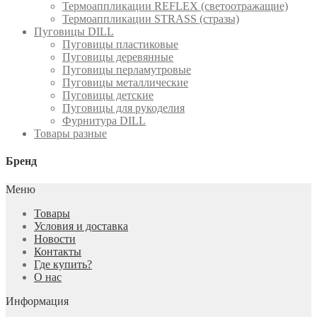
Термоаппликации REFLEX (светоотражащие)
Термоаппликации STRASS (стразы)
Пуговицы DILL
Пуговицы пластиковые
Пуговицы деревянные
Пуговицы перламутровые
Пуговицы металлические
Пуговицы детские
Пуговицы для рукоделия
Фурнитура DILL
Товары разные
Бренд
Меню
Товары
Условия и доставка
Новости
Контакты
Где купить?
О нас
Информация