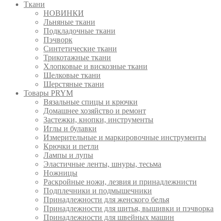
Ткани
НОВИНКИ
Льняные ткани
Подкладочные ткани
Пэчворк
Синтетические ткани
Трикотажные ткани
Хлопковые и вискозные ткани
Шелковые ткани
Шерстяные ткани
Товары PRYM
Вязальные спицы и крючки
Домашнее хозяйство и ремонт
Застежки, кнопки, инструменты
Иглы и булавки
Измерительные и маркировочные инструменты
Крючки и петли
Лампы и лупы
Эластичные ленты, шнуры, тесьма
Ножницы
Раскройные ножи, лезвия и принадлежнисти
Подплечники и подмышечники
Принадлежности для женского белья
Принадлежности для шитья, вышивки и пэчворка
Принадлежности для швейных машин