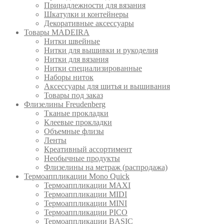
Принадлежности для вязания
Шкатулки и контейнеры
Декоративные аксессуары
Товары MADEIRA
Нитки швейные
Нитки для вышивки и рукоделия
Нитки для вязания
Нитки специализированные
Наборы ниток
Аксессуары для шитья и вышивания
Товары под заказ
Флизелины Freudenberg
Тканые прокладки
Клеевые прокладки
Объемные флизы
Ленты
Креативный ассортимент
Необычные продукты
Флизелины на метраж (распродажа)
Термоаппликации Mono Quick
Термоаппликации MAXI
Термоаппликации MIDI
Термоаппликации MINI
Термоаппликации PICO
Термоаппликации BASIC