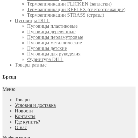
Термоаппликации FLICKEN (заплатки)
Термоаппликации REFLEX (светоотражащие)
Термоаппликации STRASS (стразы)
Пуговицы DILL
Пуговицы пластиковые
Пуговицы деревянные
Пуговицы перламутровые
Пуговицы металлические
Пуговицы детские
Пуговицы для рукоделия
Фурнитура DILL
Товары разные
Бренд
Меню
Товары
Условия и доставка
Новости
Контакты
Где купить?
О нас
Информация