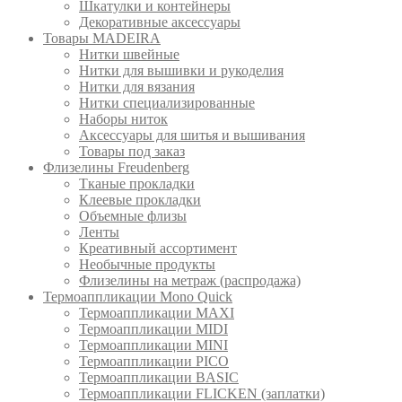
Шкатулки и контейнеры
Декоративные аксессуары
Товары MADEIRA
Нитки швейные
Нитки для вышивки и рукоделия
Нитки для вязания
Нитки специализированные
Наборы ниток
Аксессуары для шитья и вышивания
Товары под заказ
Флизелины Freudenberg
Тканые прокладки
Клеевые прокладки
Объемные флизы
Ленты
Креативный ассортимент
Необычные продукты
Флизелины на метраж (распродажа)
Термоаппликации Mono Quick
Термоаппликации MAXI
Термоаппликации MIDI
Термоаппликации MINI
Термоаппликации PICO
Термоаппликации BASIC
Термоаппликации FLICKEN (заплатки)