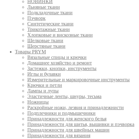
НОВИНКИ
Льняные ткани
Подкладочные ткани
Пэчворк
Синтетические ткани
Трикотажные ткани
Хлопковые и вискозные ткани
Шелковые ткани
Шерстяные ткани
Товары PRYM
Вязальные спицы и крючки
Домашнее хозяйство и ремонт
Застежки, кнопки, инструменты
Иглы и булавки
Измерительные и маркировочные инструменты
Крючки и петли
Лампы и лупы
Эластичные ленты, шнуры, тесьма
Ножницы
Раскройные ножи, лезвия и принадлежнисти
Подплечники и подмышечники
Принадлежности для женского белья
Принадлежности для шитья, вышивки и пэчворка
Принадлежности для швейных машин
Принадлежности для вязания