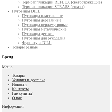
Термоаппликации REFLEX (светоотражащие)
Термоаппликации STRASS (стразы)
Пуговицы DILL
Пуговицы пластиковые
Пуговицы деревянные
Пуговицы перламутровые
Пуговицы металлические
Пуговицы детские
Пуговицы для рукоделия
Фурнитура DILL
Товары разные
Бренд
Меню
Товары
Условия и доставка
Новости
Контакты
Где купить?
О нас
Информация