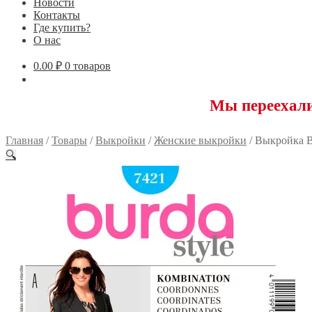
Новости
Контакты
Где купить?
О нас
0.00
₽
0 товаров
Мы переехали! 11759
Главная
/
Товары
/
Выкройки
/
Женские выкройки
/
Выкройка B
🔍