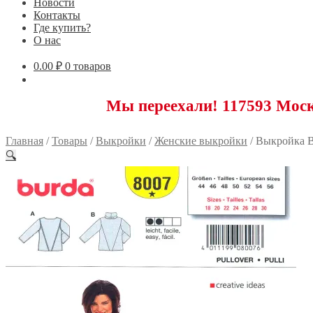
Новости
Контакты
Где купить?
О нас
0.00
₽
0 товаров
Мы переехали! 117593 Москва, Нов
Главная
/
Товары
/
Выкройки
/
Женские выкройки
/
Выкройка B
🔍