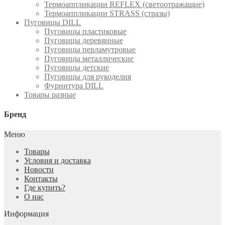
Термоаппликации REFLEX (светоотражащие)
Термоаппликации STRASS (стразы)
Пуговицы DILL
Пуговицы пластиковые
Пуговицы деревянные
Пуговицы перламутровые
Пуговицы металлические
Пуговицы детские
Пуговицы для рукоделия
Фурнитура DILL
Товары разные
Бренд
Меню
Товары
Условия и доставка
Новости
Контакты
Где купить?
О нас
Информация