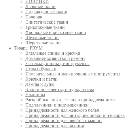
НОВИНКИ
Льняные ткани
Подкладочные ткани
Пэчворк
Синтетические ткани
Трикотажные ткани
Хлопковые и вискозные ткани
Шелковые ткани
Шерстяные ткани
Товары PRYM
Вязальные спицы и крючки
Домашнее хозяйство и ремонт
Застежки, кнопки, инструменты
Иглы и булавки
Измерительные и маркировочные инструменты
Крючки и петли
Лампы и лупы
Эластичные ленты, шнуры, тесьма
Ножницы
Раскройные ножи, лезвия и принадлежнисти
Подплечники и подмышечники
Принадлежности для женского белья
Принадлежности для шитья, вышивки и пэчворка
Принадлежности для швейных машин
Принадлежности для вязания