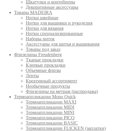
Шкатулки и контейнеры
Декоративные аксессуары
Товары MADEIRA
Нитки швейные
Нитки для вышивки и рукоделия
Нитки для вязания
Нитки специализированные
Наборы ниток
Аксессуары для шитья и вышивания
Товары под заказ
Флизелины Freudenberg
Тканые прокладки
Клеевые прокладки
Объемные флизы
Ленты
Креативный ассортимент
Необычные продукты
Флизелины на метраж (распродажа)
Термоаппликации Mono Quick
Термоаппликации MAXI
Термоаппликации MIDI
Термоаппликации MINI
Термоаппликации PICO
Термоаппликации BASIC
Термоаппликации FLICKEN (заплатки)