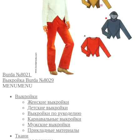
Burda №8021
Выкройка Burda №8029
MENU
MENU
Выкройки
Женские выкройки
Детские выкройки
Выкройки по рукоделию
Карнавальные выкройки
Мужские выкройки
Прикладные материалы
Ткани