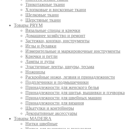
Трикотажные ткани
Хлопковые и вискозные ткани
Шелковые ткани
Шерстяные ткани
Товары PRYM
Вязальные спицы и крючки
Домашнее хозяйство и ремонт
Застежки, кнопки, инструменты
Иглы и булавки
Измерительные и маркировочные инструменты
Крючки и петли
Лампы и лупы
Эластичные ленты, шнуры, тесьма
Ножницы
Раскройные ножи, лезвия и принадлежнисти
Подплечники и подмышечники
Принадлежности для женского белья
Принадлежности для шитья, вышивки и пэчворка
Принадлежности для швейных машин
Принадлежности для вязания
Шкатулки и контейнеры
Декоративные аксессуары
Товары MADEIRA
Нитки швейные
Нитки для вышивки и рукоделия