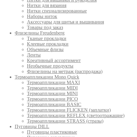
Нитки для вязания
Нитки специализированные
Наборы ниток
Аксессуары для шитья и вышивания
Товары под заказ
Флизелины Freudenberg
Тканые прокладки
Клеевые прокладки
Объемные флизы
Ленты
Креативный ассортимент
Необычные продукты
Флизелины на метраж (распродажа)
Термоаппликации Mono Quick
Термоаппликации MAXI
Термоаппликации MIDI
Термоаппликации MINI
Термоаппликации PICO
Термоаппликации BASIC
Термоаппликации FLICKEN (заплатки)
Термоаппликации REFLEX (светоотражащие)
Термоаппликации STRASS (стразы)
Пуговицы DILL
Пуговицы пластиковые