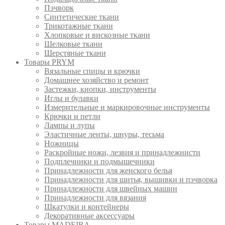
Пэчворк
Синтетические ткани
Трикотажные ткани
Хлопковые и вискозные ткани
Шелковые ткани
Шерстяные ткани
Товары PRYM
Вязальные спицы и крючки
Домашнее хозяйство и ремонт
Застежки, кнопки, инструменты
Иглы и булавки
Измерительные и маркировочные инструменты
Крючки и петли
Лампы и лупы
Эластичные ленты, шнуры, тесьма
Ножницы
Раскройные ножи, лезвия и принадлежнисти
Подплечники и подмышечники
Принадлежности для женского белья
Принадлежности для шитья, вышивки и пэчворка
Принадлежности для швейных машин
Принадлежности для вязания
Шкатулки и контейнеры
Декоративные аксессуары
Товары MADEIRA