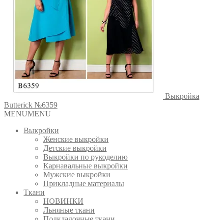
Выкройка
Butterick №6359
MENU
MENU
Выкройки
Женские выкройки
Детские выкройки
Выкройки по рукоделию
Карнавальные выкройки
Мужские выкройки
Прикладные материалы
Ткани
НОВИНКИ
Льняные ткани
Подкладочные ткани