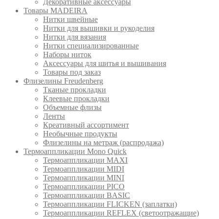
Декоративные аксессуары
Товары MADEIRA
Нитки швейные
Нитки для вышивки и рукоделия
Нитки для вязания
Нитки специализированные
Наборы ниток
Аксессуары для шитья и вышивания
Товары под заказ
Флизелины Freudenberg
Тканые прокладки
Клеевые прокладки
Объемные флизы
Ленты
Креативный ассортимент
Необычные продукты
Флизелины на метраж (распродажа)
Термоаппликации Mono Quick
Термоаппликации MAXI
Термоаппликации MIDI
Термоаппликации MINI
Термоаппликации PICO
Термоаппликации BASIC
Термоаппликации FLICKEN (заплатки)
Термоаппликации REFLEX (светоотражащие)