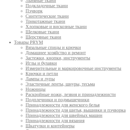
Льняные ткани
Подкладочные ткани
Пэчворк
Синтетические ткани
Трикотажные ткани
Хлопковые и вискозные ткани
Шелковые ткани
Шерстяные ткани
Товары PRYM
Вязальные спицы и крючки
Домашнее хозяйство и ремонт
Застежки, кнопки, инструменты
Иглы и булавки
Измерительные и маркировочные инструменты
Крючки и петли
Лампы и лупы
Эластичные ленты, шнуры, тесьма
Ножницы
Раскройные ножи, лезвия и принадлежнисти
Подплечники и подмышечники
Принадлежности для женского белья
Принадлежности для шитья, вышивки и пэчворка
Принадлежности для швейных машин
Принадлежности для вязания
Шкатулки и контейнеры