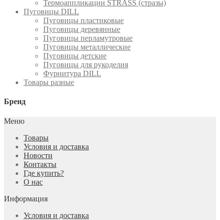
Термоаппликации STRASS (стразы)
Пуговицы DILL
Пуговицы пластиковые
Пуговицы деревянные
Пуговицы перламутровые
Пуговицы металлические
Пуговицы детские
Пуговицы для рукоделия
Фурнитура DILL
Товары разные
Бренд
Меню
Товары
Условия и доставка
Новости
Контакты
Где купить?
О нас
Информация
Условия и доставка