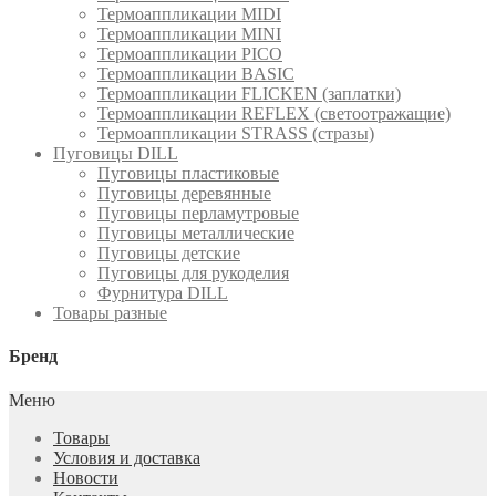
Термоаппликации MIDI
Термоаппликации MINI
Термоаппликации PICO
Термоаппликации BASIC
Термоаппликации FLICKEN (заплатки)
Термоаппликации REFLEX (светоотражащие)
Термоаппликации STRASS (стразы)
Пуговицы DILL
Пуговицы пластиковые
Пуговицы деревянные
Пуговицы перламутровые
Пуговицы металлические
Пуговицы детские
Пуговицы для рукоделия
Фурнитура DILL
Товары разные
Бренд
Меню
Товары
Условия и доставка
Новости