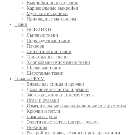
Выкройки по рукоделию
Карнавальные выкройки
Мужские выкройки
Прикладные материалы
Ткани
НОВИНКИ
Льняные ткани
Подкладочные ткани
Пэчворк
Синтетические ткани
Трикотажные ткани
Хлопковые и вискозные ткани
Шелковые ткани
Шерстяные ткани
Товары PRYM
Вязальные спицы и крючки
Домашнее хозяйство и ремонт
Застежки, кнопки, инструменты
Иглы и булавки
Измерительные и маркировочные инструменты
Крючки и петли
Лампы и лупы
Эластичные ленты, шнуры, тесьма
Ножницы
Раскройные ножи, лезвия и принадлежнисти