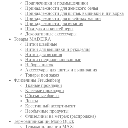
Подплечники и подмышечники
Принадлежности для женского белья
Принадлежности для шитья, вышивки и пэчворка
Принадлежности для швейных машин
Принадлежности для вязания
Шкатулки и контейнеры
Декоративные аксессуары
Товары MADEIRA
Нитки швейные
Нитки для вышивки и рукоделия
Нитки для вязания
Нитки специализированные
Наборы ниток
Аксессуары для шитья и вышивания
Товары под заказ
Флизелины Freudenberg
Тканые прокладки
Клеевые прокладки
Объемные флизы
Ленты
Креативный ассортимент
Необычные продукты
Флизелины на метраж (распродажа)
Термоаппликации Mono Quick
Термоаппликации MAXI