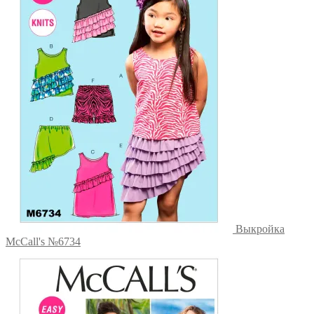
Выкройка
McCall's №6734