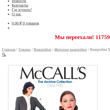
Новости
Контакты
Где купить?
О нас
0.00
₽
0 товаров
Мы переехали! 117593 Москв
Главная
/
Товары
/
Выкройки
/
Женские выкройки
/
Выкройка M
🔍