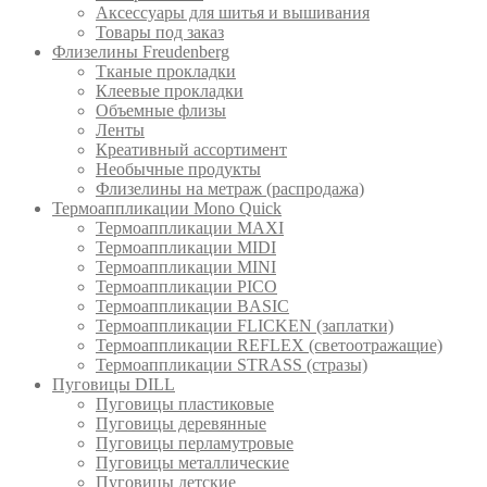
Аксессуары для шитья и вышивания
Товары под заказ
Флизелины Freudenberg
Тканые прокладки
Клеевые прокладки
Объемные флизы
Ленты
Креативный ассортимент
Необычные продукты
Флизелины на метраж (распродажа)
Термоаппликации Mono Quick
Термоаппликации MAXI
Термоаппликации MIDI
Термоаппликации MINI
Термоаппликации PICO
Термоаппликации BASIC
Термоаппликации FLICKEN (заплатки)
Термоаппликации REFLEX (светоотражащие)
Термоаппликации STRASS (стразы)
Пуговицы DILL
Пуговицы пластиковые
Пуговицы деревянные
Пуговицы перламутровые
Пуговицы металлические
Пуговицы детские