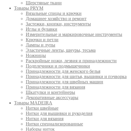
Шерстяные ткани
Товары PRYM
Вязальные спицы и крючки
Домашнее хозяйство и ремонт
Застежки, кнопки, инструменты
Иглы и булавки
Измерительные и маркировочные инструменты
Крючки и петли
Лампы и лупы
Эластичные ленты, шнуры, тесьма
Ножницы
Раскройные ножи, лезвия и принадлежнисти
Подплечники и подмышечники
Принадлежности для женского белья
Принадлежности для шитья, вышивки и пэчворка
Принадлежности для швейных машин
Принадлежности для вязания
Шкатулки и контейнеры
Декоративные аксессуары
Товары MADEIRA
Нитки швейные
Нитки для вышивки и рукоделия
Нитки для вязания
Нитки специализированные
Наборы ниток