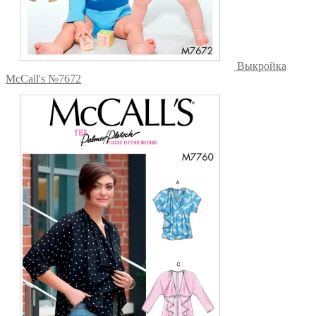
Выкройка
McCall's №7672