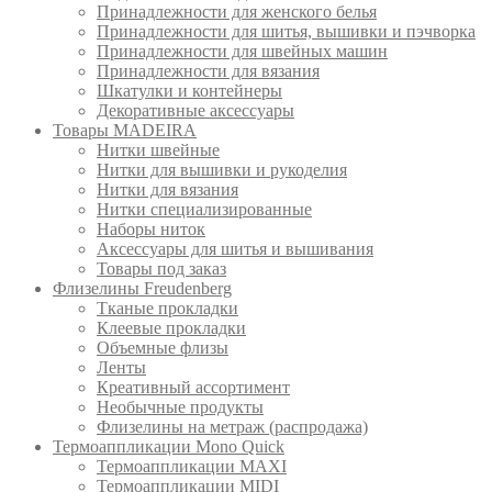
Принадлежности для женского белья
Принадлежности для шитья, вышивки и пэчворка
Принадлежности для швейных машин
Принадлежности для вязания
Шкатулки и контейнеры
Декоративные аксессуары
Товары MADEIRA
Нитки швейные
Нитки для вышивки и рукоделия
Нитки для вязания
Нитки специализированные
Наборы ниток
Аксессуары для шитья и вышивания
Товары под заказ
Флизелины Freudenberg
Тканые прокладки
Клеевые прокладки
Объемные флизы
Ленты
Креативный ассортимент
Необычные продукты
Флизелины на метраж (распродажа)
Термоаппликации Mono Quick
Термоаппликации MAXI
Термоаппликации MIDI