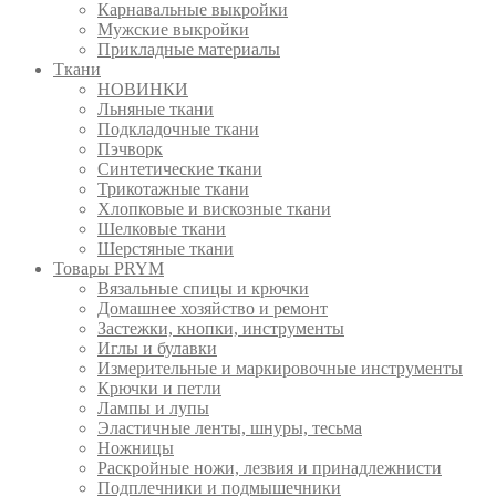
Карнавальные выкройки
Мужские выкройки
Прикладные материалы
Ткани
НОВИНКИ
Льняные ткани
Подкладочные ткани
Пэчворк
Синтетические ткани
Трикотажные ткани
Хлопковые и вискозные ткани
Шелковые ткани
Шерстяные ткани
Товары PRYM
Вязальные спицы и крючки
Домашнее хозяйство и ремонт
Застежки, кнопки, инструменты
Иглы и булавки
Измерительные и маркировочные инструменты
Крючки и петли
Лампы и лупы
Эластичные ленты, шнуры, тесьма
Ножницы
Раскройные ножи, лезвия и принадлежнисти
Подплечники и подмышечники