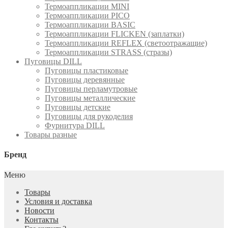
Термоаппликации MINI
Термоаппликации PICO
Термоаппликации BASIC
Термоаппликации FLICKEN (заплатки)
Термоаппликации REFLEX (светоотражащие)
Термоаппликации STRASS (стразы)
Пуговицы DILL
Пуговицы пластиковые
Пуговицы деревянные
Пуговицы перламутровые
Пуговицы металлические
Пуговицы детские
Пуговицы для рукоделия
Фурнитура DILL
Товары разные
Бренд
Меню
Товары
Условия и доставка
Новости
Контакты