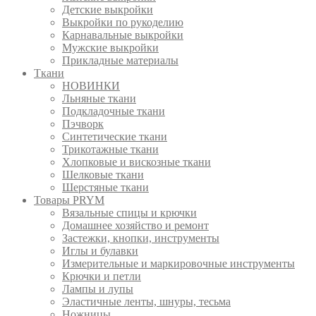
Детские выкройки
Выкройки по рукоделию
Карнавальные выкройки
Мужские выкройки
Прикладные материалы
Ткани
НОВИНКИ
Льняные ткани
Подкладочные ткани
Пэчворк
Синтетические ткани
Трикотажные ткани
Хлопковые и вискозные ткани
Шелковые ткани
Шерстяные ткани
Товары PRYM
Вязальные спицы и крючки
Домашнее хозяйство и ремонт
Застежки, кнопки, инструменты
Иглы и булавки
Измерительные и маркировочные инструменты
Крючки и петли
Лампы и лупы
Эластичные ленты, шнуры, тесьма
Ножницы