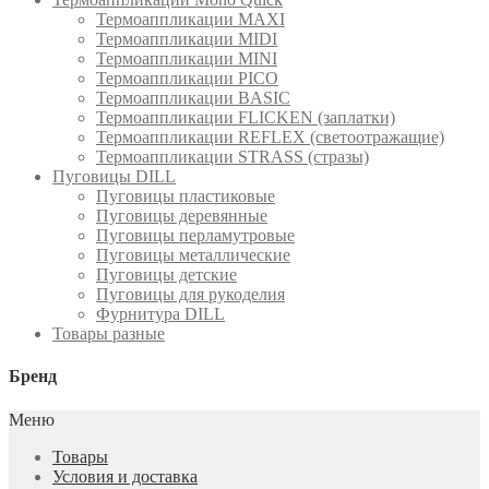
Термоаппликации MAXI
Термоаппликации MIDI
Термоаппликации MINI
Термоаппликации PICO
Термоаппликации BASIC
Термоаппликации FLICKEN (заплатки)
Термоаппликации REFLEX (светоотражащие)
Термоаппликации STRASS (стразы)
Пуговицы DILL
Пуговицы пластиковые
Пуговицы деревянные
Пуговицы перламутровые
Пуговицы металлические
Пуговицы детские
Пуговицы для рукоделия
Фурнитура DILL
Товары разные
Бренд
Меню
Товары
Условия и доставка