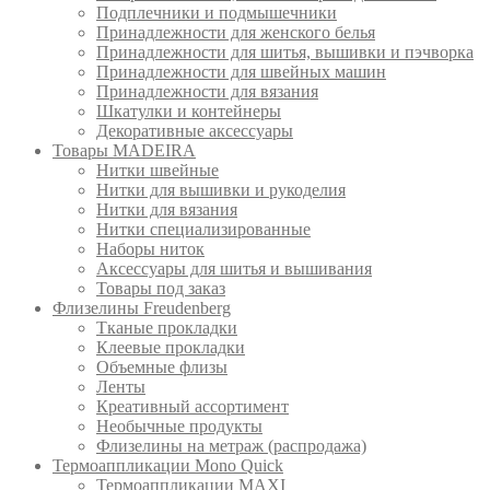
Подплечники и подмышечники
Принадлежности для женского белья
Принадлежности для шитья, вышивки и пэчворка
Принадлежности для швейных машин
Принадлежности для вязания
Шкатулки и контейнеры
Декоративные аксессуары
Товары MADEIRA
Нитки швейные
Нитки для вышивки и рукоделия
Нитки для вязания
Нитки специализированные
Наборы ниток
Аксессуары для шитья и вышивания
Товары под заказ
Флизелины Freudenberg
Тканые прокладки
Клеевые прокладки
Объемные флизы
Ленты
Креативный ассортимент
Необычные продукты
Флизелины на метраж (распродажа)
Термоаппликации Mono Quick
Термоаппликации MAXI