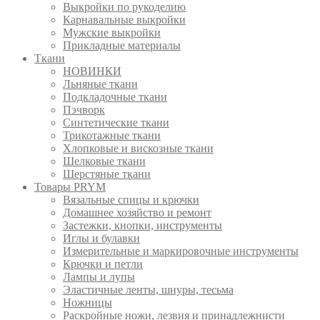
Выкройки по рукоделию
Карнавальные выкройки
Мужские выкройки
Прикладные материалы
Ткани
НОВИНКИ
Льняные ткани
Подкладочные ткани
Пэчворк
Синтетические ткани
Трикотажные ткани
Хлопковые и вискозные ткани
Шелковые ткани
Шерстяные ткани
Товары PRYM
Вязальные спицы и крючки
Домашнее хозяйство и ремонт
Застежки, кнопки, инструменты
Иглы и булавки
Измерительные и маркировочные инструменты
Крючки и петли
Лампы и лупы
Эластичные ленты, шнуры, тесьма
Ножницы
Раскройные ножи, лезвия и принадлежнисти