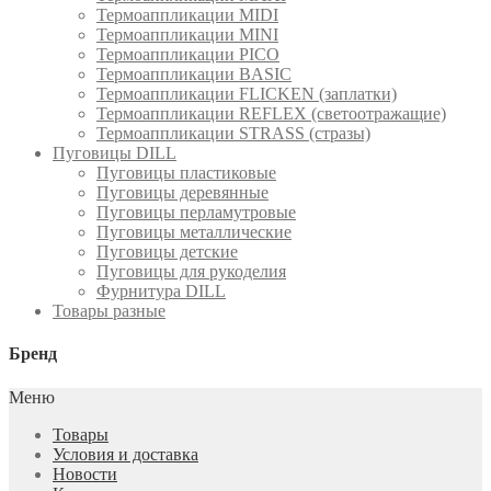
Термоаппликации MIDI
Термоаппликации MINI
Термоаппликации PICO
Термоаппликации BASIC
Термоаппликации FLICKEN (заплатки)
Термоаппликации REFLEX (светоотражащие)
Термоаппликации STRASS (стразы)
Пуговицы DILL
Пуговицы пластиковые
Пуговицы деревянные
Пуговицы перламутровые
Пуговицы металлические
Пуговицы детские
Пуговицы для рукоделия
Фурнитура DILL
Товары разные
Бренд
Меню
Товары
Условия и доставка
Новости